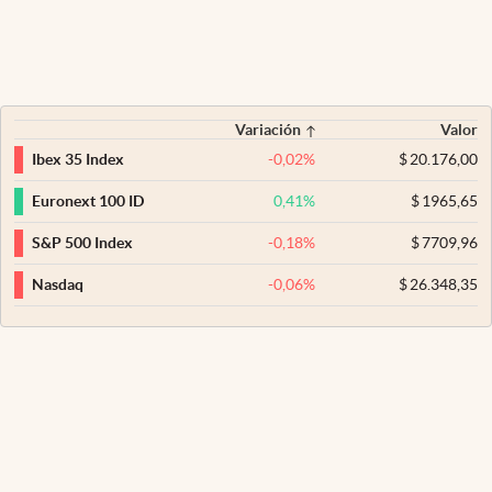
Variación
Valor
-0,02
%
$
20.176,00
Ibex 35 Index
0,41
%
$
1965,65
Euronext 100 ID
-0,18
%
$
7709,96
S&P 500 Index
-0,06
%
$
26.348,35
Nasdaq