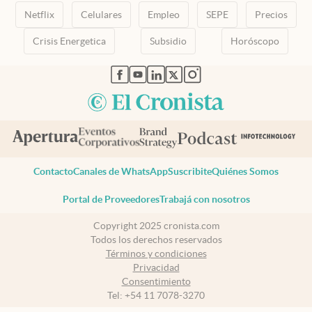
Netflix
Celulares
Empleo
SEPE
Precios
Crisis Energetica
Subsidio
Horóscopo
abre en nueva pestaña
abre en nueva pestaña
abre en nueva pestaña
abre en nueva pestaña
abre en nueva pestaña
Contacto
Canales de WhatsApp
Suscribite
Quiénes Somos
Portal de Proveedores
Trabajá con nosotros
Copyright 2025 cronista.com
Todos los derechos reservados
Términos y condiciones
Privacidad
Consentimiento
Tel:
+54 11 7078-3270