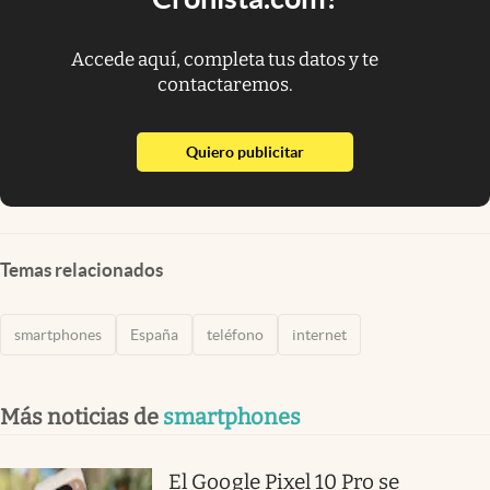
Accede aquí, completa tus datos y te
contactaremos.
abre en nueva pestaña
Quiero publicitar
Temas relacionados
smartphones
España
teléfono
internet
Más noticias de
smartphones
El Google Pixel 10 Pro se