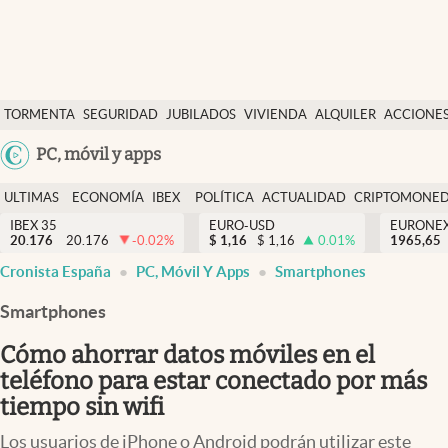
Últimas Noticias
TORMENTA
SEGURIDAD
JUBILADOS
VIVIENDA
ALQUILER
ACCIONE
Economía y finanzas
SOCIAL
Argentina
PC, móvil y apps
Política
España
Actualidad
ULTIMAS
ECONOMÍA
IBEX
POLÍTICA
ACTUALIDAD
CRIPTOMONE
México
NOTICIAS
Y
Y
IBEX 35
EURO-USD
EURONE
Criptomonedas
20.176
20.176
-0.02
%
$
1,16
$
1,16
0.01
%
USA
1965,65
FINANZAS
EURO
Cronista España
PC, Móvil Y Apps
Smartphones
Colombia
España
Uruguay
Smartphones
Cómo ahorrar datos móviles en el
teléfono para estar conectado por más
tiempo sin wifi
Los usuarios de iPhone o Android podrán utilizar este