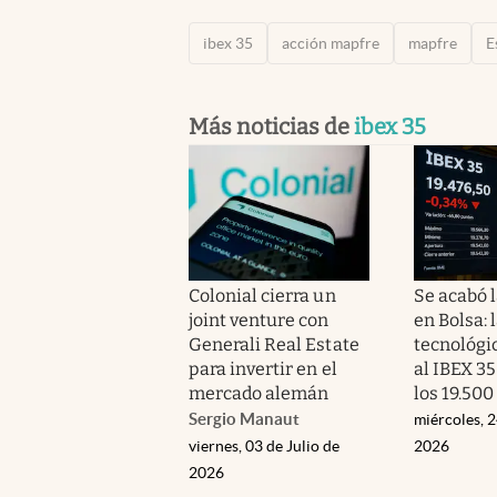
ibex 35
acción mapfre
mapfre
E
Más noticias de
ibex 35
Colonial cierra un
Se acabó l
joint venture con
en Bolsa: 
Generali Real Estate
tecnológi
para invertir en el
al IBEX 35
mercado alemán
los 19.50
Sergio Manaut
miércoles, 2
viernes, 03 de Julio de
2026
2026