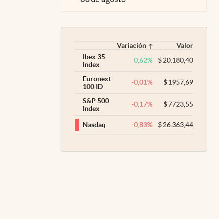
Variación
Valor
Ibex 35
0,62
%
$
20.180,40
Index
Euronext
-0,01
%
$
1957,69
100 ID
S&P 500
-0,17
%
$
7723,55
Index
-0,83
%
$
26.363,44
Nasdaq