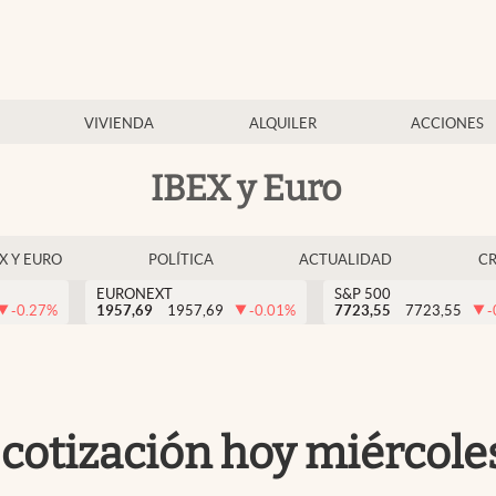
VIVIENDA
ALQUILER
ACCIONES
IBEX y Euro
EX Y EURO
POLÍTICA
ACTUALIDAD
C
EURONEXT
S&P 500
-0.27
%
1957,69
1957,69
-0.01
%
7723,55
7723,55
-
 cotización hoy miércole