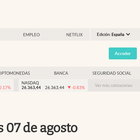
Edición:
España
EMPLEO
NETFLIX
Argentina
Acceder
España
México
RIPTOMONEDAS
BANCA
SEGURIDAD SOCIAL
USA
NASDAQ
Colombia
Ver más cotizaciones
0.17
%
26.363,44
26.363,44
-0.83
%
Uruguay
s 07 de agosto