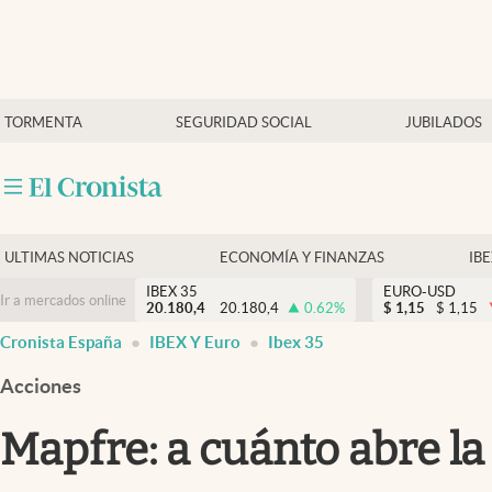
Últimas Noticias
TORMENTA
SEGURIDAD SOCIAL
JUBILADOS
Economía y finanzas
Política
Actualidad
Criptomonedas
ULTIMAS NOTICIAS
ECONOMÍA Y FINANZAS
IB
IBEX 35
EURO-USD
Ir a mercados online
20.180,4
20.180,4
0.62
%
$
1,15
$
1,15
Cronista España
IBEX Y Euro
Ibex 35
Acciones
Mapfre: a cuánto abre la