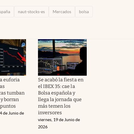
spaña
naut-stocks-es
Mercados
bolsa
a euforia
Se acabó la fiesta en
las
el IBEX 35: cae la
cas tumban
Bolsa española y
 y borran
llega la jornada que
0 puntos
más temen los
inversores
4 de Junio de
viernes, 19 de Junio de
2026