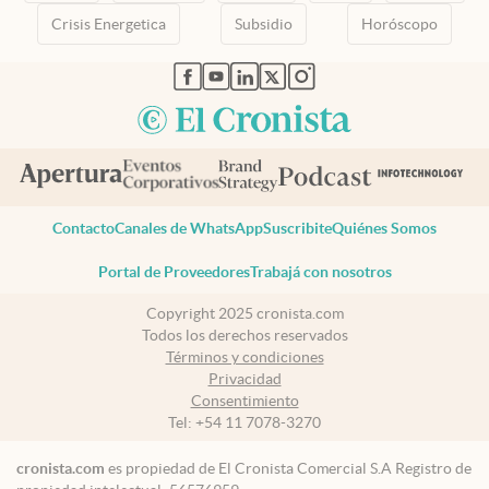
Crisis Energetica
Subsidio
Horóscopo
abre en nueva pestaña
abre en nueva pestaña
abre en nueva pestaña
abre en nueva pestaña
abre en nueva pestaña
Contacto
Canales de WhatsApp
Suscribite
Quiénes Somos
Portal de Proveedores
Trabajá con nosotros
Copyright 2025 cronista.com
Todos los derechos reservados
Términos y condiciones
Privacidad
Consentimiento
Tel:
+54 11 7078-3270
cronista.com
es propiedad de El Cronista Comercial S.A Registro de