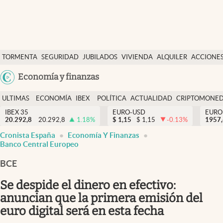
Últimas Noticias
TORMENTA
SEGURIDAD
JUBILADOS
VIVIENDA
ALQUILER
ACCIONE
Economía y finanzas
SOCIAL
Argentina
Economía y finanzas
Política
España
Actualidad
ULTIMAS
ECONOMÍA
IBEX
POLÍTICA
ACTUALIDAD
CRIPTOMONE
México
NOTICIAS
Y
Y
IBEX 35
EURO-USD
EURO
Criptomonedas
20.292,8
20.292,8
1.18
%
$
1,15
$
1,15
-0.13
%
USA
1957
FINANZAS
EURO
Cronista España
Economía Y Finanzas
Colombia
España
Banco Central Europeo
Uruguay
BCE
Se despide el dinero en efectivo:
anuncian que la primera emisión del
euro digital será en esta fecha