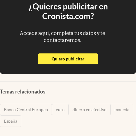
¿Quieres publicitar en
Cronista.com?
Accede aquí, completa tus datos y te
contactaremos.
abre en nueva pestaña
Quiero publicitar
Temas relacionados
Banco Central Europeo
euro
dinero en efectivo
moneda
España