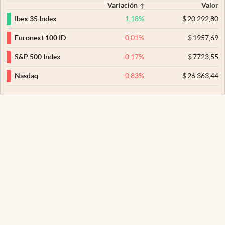
Variación
Valor
1,18
%
$
20.292,80
Ibex 35 Index
-0,01
%
$
1957,69
Euronext 100 ID
-0,17
%
$
7723,55
S&P 500 Index
-0,83
%
$
26.363,44
Nasdaq