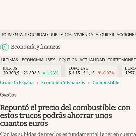
Últimas Noticias
TORMENTA
SEGURIDAD
JUBILADOS
VIVIENDA
ALQUILER
ACCIONE
Economía y finanzas
SOCIAL
Argentina
Economía y finanzas
Política
España
Actualidad
ULTIMAS
ECONOMÍA
IBEX
POLÍTICA
ACTUALIDAD
CRIPTOMONE
México
NOTICIAS
Y
Y
IBEX 35
EURO-USD
EURO
Criptomonedas
20.303,5
20.303,5
1.23
%
$
1,15
$
1,15
-0.07
%
USA
1957
FINANZAS
EURO
Cronista España
Economía Y Finanzas
Combustible
Colombia
España
Uruguay
Gastos
Repuntó el precio del combustible: con
estos trucos podrás ahorrar unos
cuantos euros
Con las subidas de precios es fundamental tener en cuenta