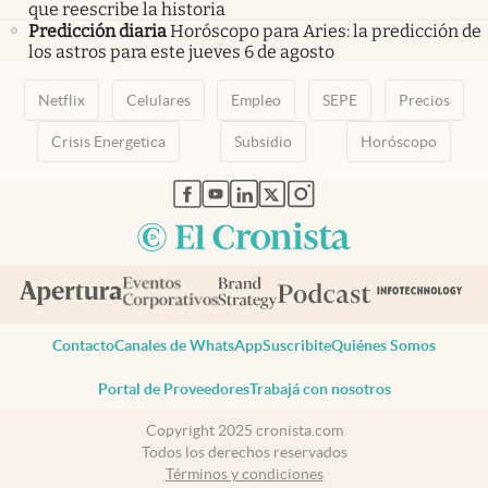
que reescribe la historia
Predicción diaria
Horóscopo para Aries: la predicción de
los astros para este jueves 6 de agosto
Netflix
Celulares
Empleo
SEPE
Precios
Crisis Energetica
Subsidio
Horóscopo
abre en nueva pestaña
abre en nueva pestaña
abre en nueva pestaña
abre en nueva pestaña
abre en nueva pestaña
Contacto
Canales de WhatsApp
Suscribite
Quiénes Somos
Portal de Proveedores
Trabajá con nosotros
Copyright 2025 cronista.com
Todos los derechos reservados
Términos y condiciones