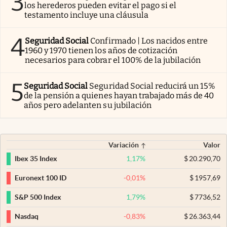
3
los herederos pueden evitar el pago si el
testamento incluye una cláusula
4
Seguridad Social
Confirmado | Los nacidos entre
1960 y 1970 tienen los años de cotización
necesarios para cobrar el 100% de la jubilación
5
Seguridad Social
Seguridad Social reducirá un 15%
de la pensión a quienes hayan trabajado más de 40
años pero adelanten su jubilación
Variación
Valor
1,17
%
$
20.290,70
Ibex 35 Index
-0,01
%
$
1957,69
Euronext 100 ID
1,79
%
$
7736,52
S&P 500 Index
-0,83
%
$
26.363,44
Nasdaq