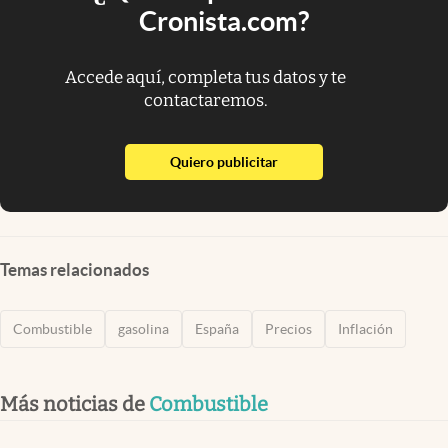
Cronista.com?
Accede aquí, completa tus datos y te
contactaremos.
abre en nueva pestaña
Quiero publicitar
Temas relacionados
Combustible
gasolina
España
Precios
Inflación
Más noticias de
Combustible