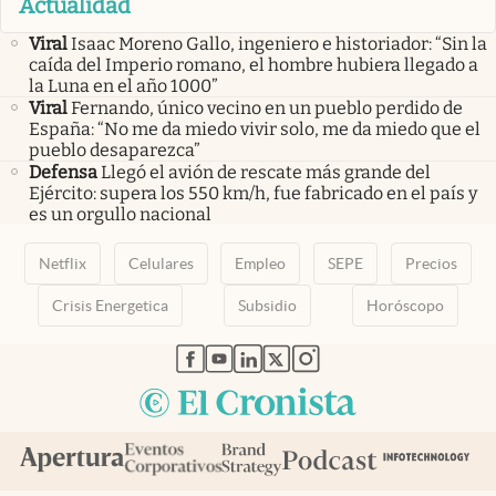
Actualidad
Viral
Isaac Moreno Gallo, ingeniero e historiador: “Sin la
caída del Imperio romano, el hombre hubiera llegado a
la Luna en el año 1000”
Viral
Fernando, único vecino en un pueblo perdido de
España: “No me da miedo vivir solo, me da miedo que el
pueblo desaparezca”
Defensa
Llegó el avión de rescate más grande del
Ejército: supera los 550 km/h, fue fabricado en el país y
es un orgullo nacional
Netflix
Celulares
Empleo
SEPE
Precios
Crisis Energetica
Subsidio
Horóscopo
abre en nueva pestaña
abre en nueva pestaña
abre en nueva pestaña
abre en nueva pestaña
abre en nueva pestaña