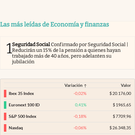
Las más leídas de Economía y finanzas
1
Seguridad Social
Confirmado por Seguridad Social |
Reducirán un 15% de la pensión a quienes hayan
trabajado más de 40 años, pero adelanten su
jubilación
Variación
Valor
-0,02
%
$
20.176,00
Ibex 35 Index
0,41
%
$
1965,65
Euronext 100 ID
-0,18
%
$
7709,96
S&P 500 Index
-0,06
%
$
26.348,35
Nasdaq