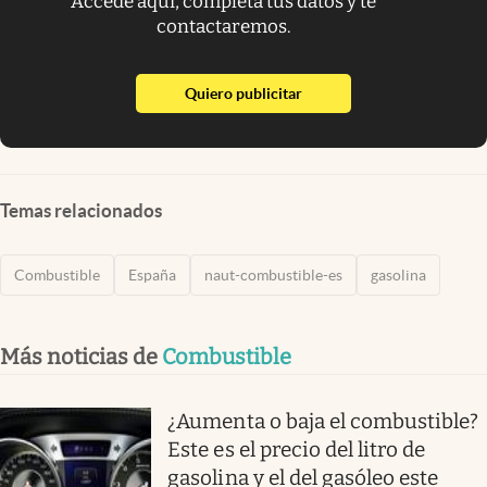
Accede aquí, completa tus datos y te
contactaremos.
abre en nueva pestaña
Quiero publicitar
Temas relacionados
Combustible
España
naut-combustible-es
gasolina
Más noticias de
Combustible
¿Aumenta o baja el combustible?
Este es el precio del litro de
gasolina y el del gasóleo este