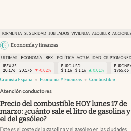
Últimas Noticias
TORMENTA
SEGURIDAD
JUBILADOS
VIVIENDA
ALQUILER
ACCIONE
Economía y finanzas
SOCIAL
Argentina
Economía y finanzas
Política
España
Actualidad
ULTIMAS
ECONOMÍA
IBEX
POLÍTICA
ACTUALIDAD
CRIPTOMONE
México
NOTICIAS
Y
Y
IBEX 35
EURO-USD
EURONE
Criptomonedas
20.176
20.176
-0.02
%
$
1,16
$
1,16
0.01
%
USA
1965,65
FINANZAS
EURO
Cronista España
Economía Y Finanzas
Combustible
Colombia
España
Uruguay
Atención conductores
Precio del combustible HOY lunes 17 de
marzo: ¿cuánto sale el litro de gasolina y
el del gasóleo?
Este es el coste de la gasolina y el gasóleo en las ciudades