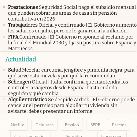
Prestaciones
Seguridad Social paga el subsidio mensual
que pueden cobrar las amas de casa sin pensión
contributiva en 2026
Trabajadores
Oficial y confirmado | El Gobierno aumentó
los salarios en julio, pero no le ganaron a la inflación
FIFA
Confirmado | El Gobierno responde al reclamo por
la final del Mundial 2030 y fija su postura sobre España y
Marruecos
Actualidad
Salud
Mezclar cúrcuma, jengibre y pimienta negra: para
qué sirve esta mezcla y por qué la recomiendan
Schengen
Oficial | Italia confirma que mantendrá los
controles a viajeros desde España: hasta cuándo
seguirán y qué cambia
Alquiler turístico
Se despide Airbnb | El Gobierno puede
cancelar el permiso para alquilar tu vivienda sin
avisarte: debes presentar un informe
Netflix
Celulares
Empleo
SEPE
Precios
Crisis Energetica
Subsidio
Horóscopo