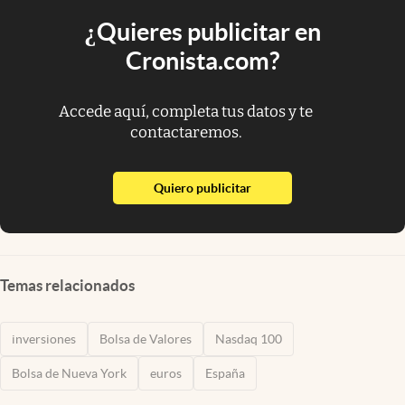
¿Quieres publicitar en
Cronista.com?
Accede aquí, completa tus datos y te
contactaremos.
abre en nueva pestaña
Quiero publicitar
Temas relacionados
inversiones
Bolsa de Valores
Nasdaq 100
Bolsa de Nueva York
euros
España