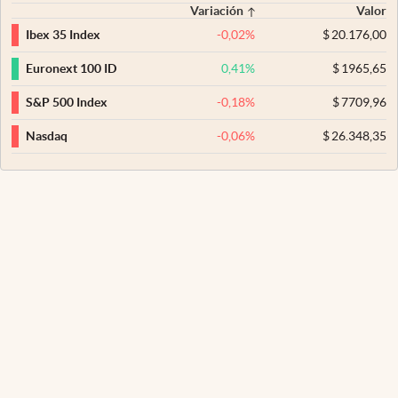
Variación
Valor
-0,02
%
$
20.176,00
Ibex 35 Index
0,41
%
$
1965,65
Euronext 100 ID
-0,18
%
$
7709,96
S&P 500 Index
-0,06
%
$
26.348,35
Nasdaq