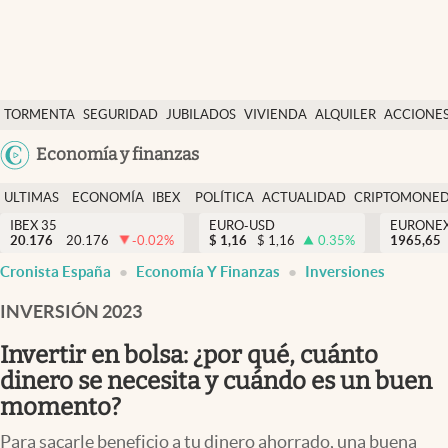
Últimas Noticias
TORMENTA
SEGURIDAD
JUBILADOS
VIVIENDA
ALQUILER
ACCIONE
Economía y finanzas
SOCIAL
Argentina
Economía y finanzas
Política
España
Actualidad
ULTIMAS
ECONOMÍA
IBEX
POLÍTICA
ACTUALIDAD
CRIPTOMONE
México
NOTICIAS
Y
Y
IBEX 35
EURO-USD
EURONE
Criptomonedas
20.176
20.176
-0.02
%
$
1,16
$
1,16
0.35
%
USA
1965,65
FINANZAS
EURO
Cronista España
Economía Y Finanzas
Inversiones
Colombia
España
Uruguay
INVERSIÓN 2023
Invertir en bolsa: ¿por qué, cuánto
dinero se necesita y cuándo es un buen
momento?
Para sacarle beneficio a tu dinero ahorrado, una buena