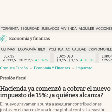
Últimas Noticias
TORMENTA
SEGURIDAD
JUBILADOS
VIVIENDA
ALQUILER
ACCIONE
Economía y finanzas
SOCIAL
Argentina
Economía y finanzas
Política
España
Actualidad
ULTIMAS
ECONOMÍA
IBEX
POLÍTICA
ACTUALIDAD
CRIPTOMONE
México
NOTICIAS
Y
Y
IBEX 35
EURO-USD
EURO
Criptomonedas
20.212,5
20.212,5
0.16
%
$
1,15
$
1,15
0.03
%
USA
1965,
FINANZAS
EURO
Cronista España
Economía Y Finanzas
Impuesto
Colombia
España
Uruguay
Presión fiscal
Hacienda ya comenzó a cobrar el nuevo
impuesto de 15%: ¿a quiénes alcanza?
El nuevo gravamen apunta a asegurar contribuciones
justas en el marco de una lucha global contra la evasión