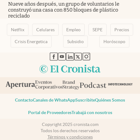
Nueve años después, un grupo de voluntarios le
construyó una casa con 850 bloques de plástico
reciclado
Netflix
Celulares
Empleo
SEPE
Precios
Crisis Energetica
Subsidio
Horóscopo
abre en nueva pestaña
abre en nueva pestaña
abre en nueva pestaña
abre en nueva pestaña
abre en nueva pestaña
Contacto
Canales de WhatsApp
Suscribite
Quiénes Somos
Portal de Proveedores
Trabajá con nosotros
Copyright 2025 cronista.com
Todos los derechos reservados
Términos y condiciones