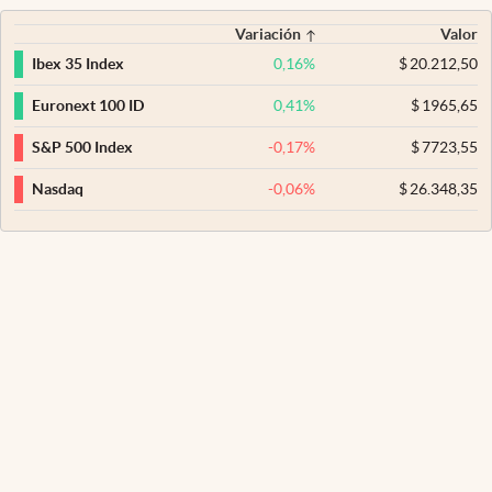
Variación
Valor
0,16
%
$
20.212,50
Ibex 35 Index
0,41
%
$
1965,65
Euronext 100 ID
-0,17
%
$
7723,55
S&P 500 Index
-0,06
%
$
26.348,35
Nasdaq