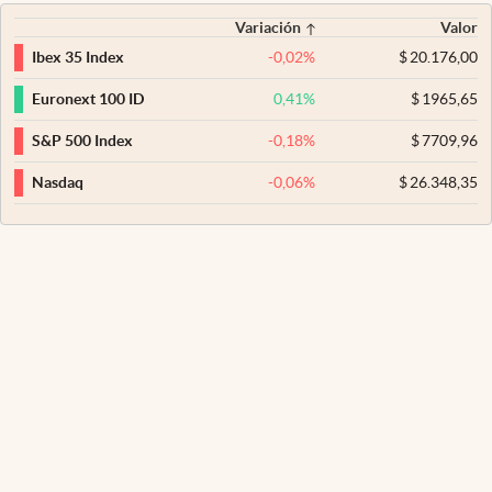
Variación
Valor
-0,02
%
$
20.176,00
Ibex 35 Index
0,41
%
$
1965,65
Euronext 100 ID
-0,18
%
$
7709,96
S&P 500 Index
-0,06
%
$
26.348,35
Nasdaq