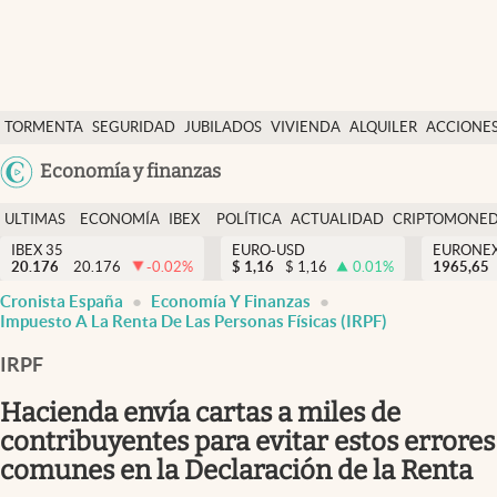
Últimas Noticias
TORMENTA
SEGURIDAD
JUBILADOS
VIVIENDA
ALQUILER
ACCIONE
Economía y finanzas
SOCIAL
Argentina
Economía y finanzas
Política
España
Actualidad
ULTIMAS
ECONOMÍA
IBEX
POLÍTICA
ACTUALIDAD
CRIPTOMONE
México
NOTICIAS
Y
Y
IBEX 35
EURO-USD
EURONE
Criptomonedas
20.176
20.176
-0.02
%
$
1,16
$
1,16
0.01
%
USA
1965,65
FINANZAS
EURO
Cronista España
Economía Y Finanzas
Colombia
España
Impuesto A La Renta De Las Personas Físicas (IRPF)
Uruguay
IRPF
Hacienda envía cartas a miles de
contribuyentes para evitar estos errores
comunes en la Declaración de la Renta