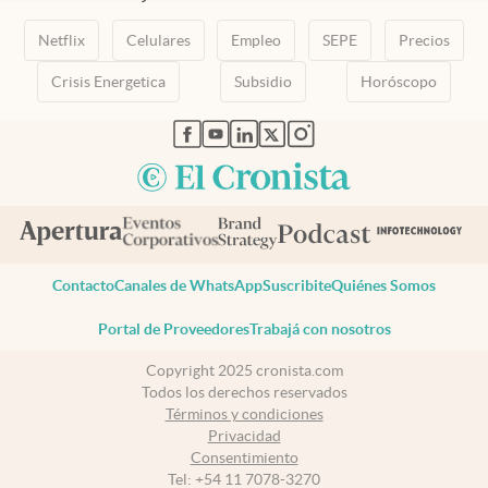
Netflix
Celulares
Empleo
SEPE
Precios
Crisis Energetica
Subsidio
Horóscopo
abre en nueva pestaña
abre en nueva pestaña
abre en nueva pestaña
abre en nueva pestaña
abre en nueva pestaña
Contacto
Canales de WhatsApp
Suscribite
Quiénes Somos
Portal de Proveedores
Trabajá con nosotros
Copyright 2025 cronista.com
Todos los derechos reservados
Términos y condiciones
Privacidad
Consentimiento
Tel:
+54 11 7078-3270