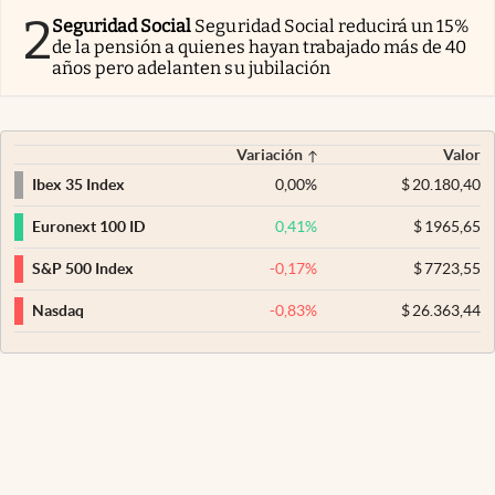
2
Seguridad Social
Seguridad Social reducirá un 15%
de la pensión a quienes hayan trabajado más de 40
años pero adelanten su jubilación
Variación
Valor
0,00
%
$
20.180,40
Ibex 35 Index
0,41
%
$
1965,65
Euronext 100 ID
-0,17
%
$
7723,55
S&P 500 Index
-0,83
%
$
26.363,44
Nasdaq