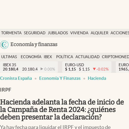
Últimas Noticias
TORMENTA
SEGURIDAD
JUBILADOS
VIVIENDA
ALQUILER
ACCIONE
Economía y finanzas
SOCIAL
Argentina
Economía y finanzas
Política
España
Actualidad
ULTIMAS
ECONOMÍA
IBEX
POLÍTICA
ACTUALIDAD
CRIPTOMONE
México
NOTICIAS
Y
Y
IBEX 35
EURO-USD
EURO
Criptomonedas
20.180,4
20.180,4
0.00
%
$
1,15
$
1,15
-0.02
%
USA
1965
FINANZAS
EURO
Cronista España
Economía Y Finanzas
Hacienda
Colombia
España
Uruguay
IRPF
Hacienda adelanta la fecha de inicio de
la Campaña de Renta 2024: ¿quiénes
deben presentar la declaración?
Ya hay fecha para liquidar el IRPF y el impuesto de