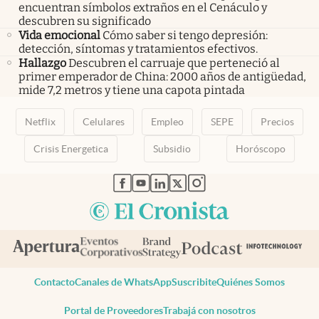
encuentran símbolos extraños en el Cenáculo y
descubren su significado
Vida emocional
Cómo saber si tengo depresión:
detección, síntomas y tratamientos efectivos.
Hallazgo
Descubren el carruaje que perteneció al
primer emperador de China: 2000 años de antigüedad,
mide 7,2 metros y tiene una capota pintada
Netflix
Celulares
Empleo
SEPE
Precios
Crisis Energetica
Subsidio
Horóscopo
abre en nueva pestaña
abre en nueva pestaña
abre en nueva pestaña
abre en nueva pestaña
abre en nueva pestaña
Contacto
Canales de WhatsApp
Suscribite
Quiénes Somos
Portal de Proveedores
Trabajá con nosotros