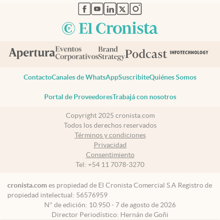
abre en nueva pestaña
abre en nueva pestaña
abre en nueva pestaña
abre en nueva pestaña
abre en nueva pestaña
Contacto
Canales de WhatsApp
Suscribite
Quiénes Somos
Portal de Proveedores
Trabajá con nosotros
Copyright 2025 cronista.com
Todos los derechos reservados
Términos y condiciones
Privacidad
Consentimiento
Tel:
+54 11 7078-3270
cronista.com
es propiedad de El Cronista Comercial S.A Registro de
propiedad intelectual: 56576959
N° de edición: 10.950 - 7 de agosto de 2026
Director Periodístico: Hernán de Goñi