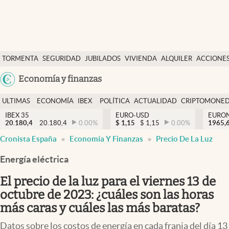
Últimas Noticias
TORMENTA
SEGURIDAD
JUBILADOS
VIVIENDA
ALQUILER
ACCIONE
Economía y finanzas
SOCIAL
Argentina
Economía y finanzas
Política
España
Actualidad
ULTIMAS
ECONOMÍA
IBEX
POLÍTICA
ACTUALIDAD
CRIPTOMONE
México
NOTICIAS
Y
Y
IBEX 35
EURO-USD
EURO
Criptomonedas
20.180,4
20.180,4
0.00
%
$
1,15
$
1,15
0.00
%
USA
1965,
FINANZAS
EURO
Cronista España
Economía Y Finanzas
Precio De La Luz
Colombia
España
Uruguay
Energía eléctrica
El precio de la luz para el viernes 13 de
octubre de 2023: ¿cuáles son las horas
más caras y cuáles las más baratas?
Datos sobre los costos de energía en cada franja del día 13