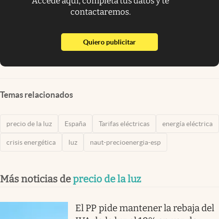
Accede aquí, completa tus datos y te
contactaremos.
abre en nueva pestaña
Quiero publicitar
Temas relacionados
precio de la luz
España
Tarifas eléctricas
energía eléctrica
crisis energética
luz
naut-precioenergia-esp
Más noticias de
precio de la luz
El PP pide mantener la rebaja del