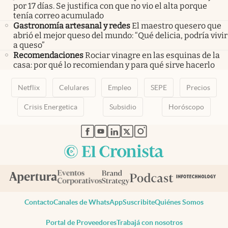
por 17 días. Se justifica con que no vio el alta porque
tenía correo acumulado
Gastronomía artesanal y redes
El maestro quesero que
abrió el mejor queso del mundo: “Qué delicia, podría vivir
a queso”
Recomendaciones
Rociar vinagre en las esquinas de la
casa: por qué lo recomiendan y para qué sirve hacerlo
Netflix
Celulares
Empleo
SEPE
Precios
Crisis Energetica
Subsidio
Horóscopo
abre en nueva pestaña
abre en nueva pestaña
abre en nueva pestaña
abre en nueva pestaña
abre en nueva pestaña
Contacto
Canales de WhatsApp
Suscribite
Quiénes Somos
Portal de Proveedores
Trabajá con nosotros