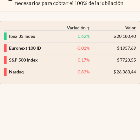
necesarios para cobrar el 100% de la jubilación
Variación
Valor
0,62
%
$
20.180,40
Ibex 35 Index
-0,01
%
$
1957,69
Euronext 100 ID
-0,17
%
$
7723,55
S&P 500 Index
-0,83
%
$
26.363,44
Nasdaq