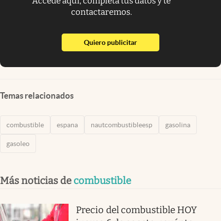
Accede aquí, completa tus datos y te
contactaremos.
abre en nueva pestaña
Quiero publicitar
Temas relacionados
combustible
espana
nautcombustibleesp
gasolina
gasoleo
Más noticias de
combustible
Precio del combustible HOY