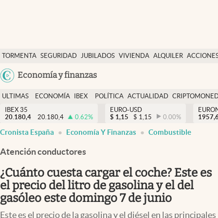
Últimas Noticias
TORMENTA
SEGURIDAD
JUBILADOS
VIVIENDA
ALQUILER
ACCIONE
Economía y finanzas
SOCIAL
Argentina
Economía y finanzas
Política
España
Actualidad
ULTIMAS
ECONOMÍA
IBEX
POLÍTICA
ACTUALIDAD
CRIPTOMONE
México
NOTICIAS
Y
Y
IBEX 35
EURO-USD
EURO
Criptomonedas
20.180,4
20.180,4
0.62
%
$
1,15
$
1,15
0.00
%
USA
1957,
FINANZAS
EURO
Cronista España
Economía Y Finanzas
Combustible
Colombia
España
Uruguay
Atención conductores
¿Cuánto cuesta cargar el coche? Este es
el precio del litro de gasolina y el del
gasóleo este domingo 7 de junio
Este es el precio de la gasolina y el diésel en las principales