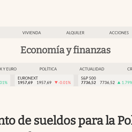
VIVIENDA
ALQUILER
ACCIONES
Economía y finanzas
EX Y EURO
POLÍTICA
ACTUALIDAD
C
EURONEXT
S&P 500
.01
%
1957,69
1957,69
-0.01
%
7736,52
7736,52
1.79
 de sueldos para la Pol