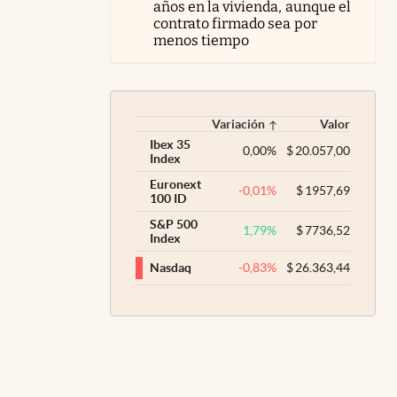
años en la vivienda, aunque el
contrato firmado sea por
menos tiempo
Variación
Valor
Ibex 35
0,00
%
$
20.057,00
Index
Euronext
-0,01
%
$
1957,69
100 ID
S&P 500
1,79
%
$
7736,52
Index
-0,83
%
$
26.363,44
Nasdaq