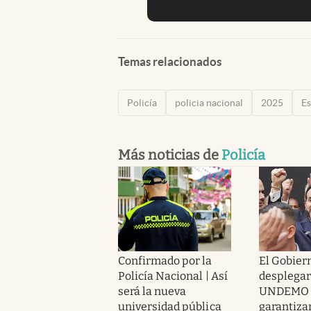
Temas relacionados
Policía
policia nacional
2025
E
Más noticias de
Policía
Confirmado por la
El Gobier
Policía Nacional | Así
desplegar
será la nueva
UNDEMO 
universidad pública
garantizar