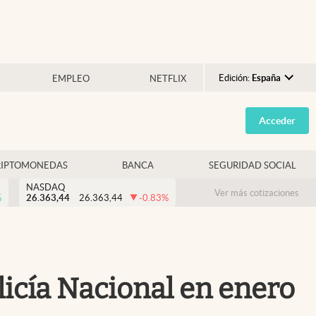
Edición:
España
EMPLEO
NETFLIX
Argentina
Acceder
España
México
RIPTOMONEDAS
BANCA
SEGURIDAD SOCIAL
USA
NASDAQ
Colombia
Ver más cotizaciones
%
26.363,44
26.363,44
-0.83
%
Uruguay
icía Nacional en enero