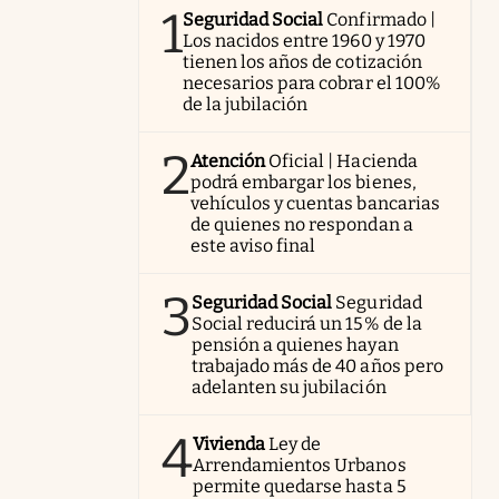
1
Seguridad Social
Confirmado |
Los nacidos entre 1960 y 1970
tienen los años de cotización
necesarios para cobrar el 100%
de la jubilación
2
Atención
Oficial | Hacienda
podrá embargar los bienes,
vehículos y cuentas bancarias
de quienes no respondan a
este aviso final
3
Seguridad Social
Seguridad
Social reducirá un 15% de la
pensión a quienes hayan
trabajado más de 40 años pero
adelanten su jubilación
4
Vivienda
Ley de
Arrendamientos Urbanos
permite quedarse hasta 5