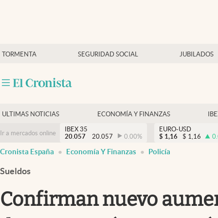
Últimas Noticias
TORMENTA
SEGURIDAD SOCIAL
JUBILADOS
Economía y finanzas
Política
Actualidad
Criptomonedas
ULTIMAS NOTICIAS
ECONOMÍA Y FINANZAS
IB
IBEX 35
EURO-USD
Ir a mercados online
20.057
20.057
0.00
%
$
1,16
$
1,16
0
Cronista España
Economía Y Finanzas
Policía
Sueldos
Confirman nuevo aumento