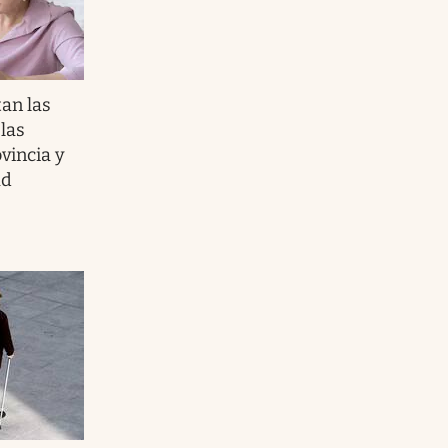
an las
las
vincia y
ad