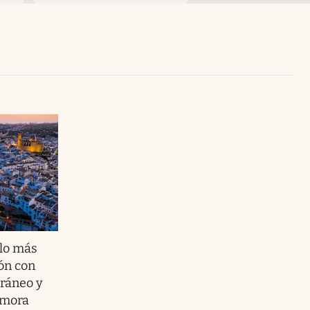
Uruguay
blo más
ón con
rráneo y
amora