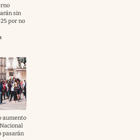
erno
arán sin
025 por no
4
o aumento
 Nacional
o pasarán