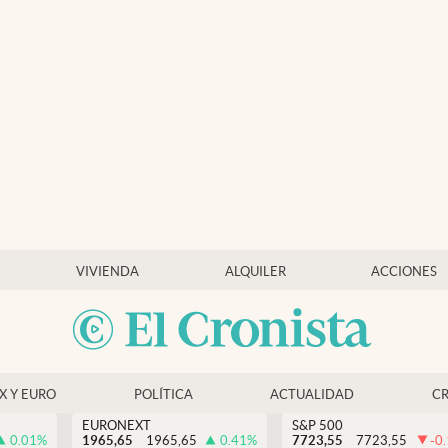
VIVIENDA
ALQUILER
ACCIONES
EX Y EURO
POLÍTICA
ACTUALIDAD
C
EURONEXT
S&P 500
0.01
%
1965,65
1965,65
0.41
%
7723,55
7723,55
-0