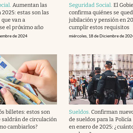
cial
.
Aumentan las
Seguridad Social
.
El Gobi
 2025: estas son las
confirma quiénes se qued
 que van a
jubilación y pensión en 2
se el próximo año
cumplir estos requisitos
ciembre de 2024
miércoles, 18 de Diciembre de 202
s billetes: estos son
Sueldos
.
Confirman nuev
 saldrán de circulación
de sueldos para la Policía
ómo cambiarlos?
en enero de 2025: ¿cuánt