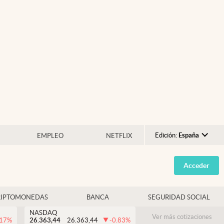
Edición:
España
EMPLEO
NETFLIX
Argentina
Acceder
España
México
RIPTOMONEDAS
BANCA
SEGURIDAD SOCIAL
USA
NASDAQ
Colombia
Ver más cotizaciones
.17
%
26.363,44
26.363,44
-0.83
%