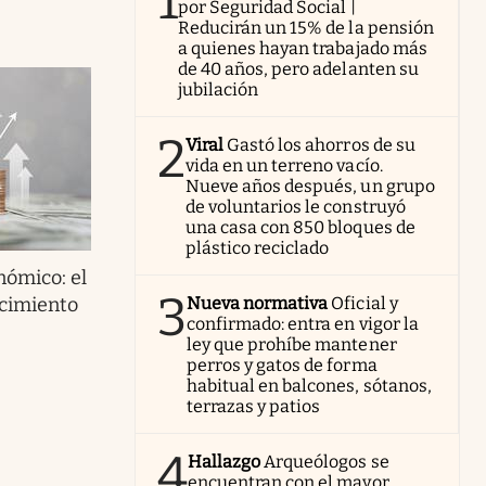
1
por Seguridad Social |
Reducirán un 15% de la pensión
a quienes hayan trabajado más
de 40 años, pero adelanten su
jubilación
2
Viral
Gastó los ahorros de su
vida en un terreno vacío.
Nueve años después, un grupo
de voluntarios le construyó
una casa con 850 bloques de
plástico reciclado
ómico: el
3
cimiento
Nueva normativa
Oficial y
confirmado: entra en vigor la
ley que prohíbe mantener
perros y gatos de forma
habitual en balcones, sótanos,
terrazas y patios
4
Hallazgo
Arqueólogos se
encuentran con el mayor