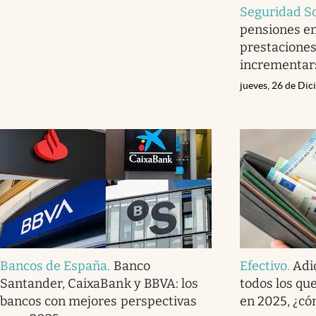
Seguridad So
pensiones en
prestaciones
incrementar
jueves, 26 de Di
Bancos de España
.
Banco
Efectivo
.
Adió
Santander, CaixaBank y BBVA: los
todos los que
bancos con mejores perspectivas
en 2025, ¿c