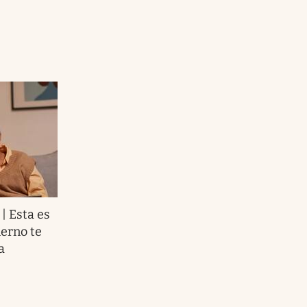
 Esta es
ierno te
a