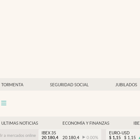
Últimas Noticias
Economía y finanzas
Política
Actualidad
Criptomonedas
TORMENTA
SEGURIDAD SOCIAL
JUBILADOS
ULTIMAS NOTICIAS
ECONOMÍA Y FINANZAS
IB
IBEX 35
EURO-USD
Ir a mercados online
20.180,4
20.180,4
0.00
%
$
1,15
$
1,15