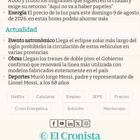
8.000 y 11.000 los migrantes que siguen en la ciudad y
exige su retorno: “Aquí no va a haber papeles”
Energía
El precio de la luz para este domingo 9 de agosto
de 2026: en estas horas podrás ahorrar más
Actualidad
Evento astronómico
Llega el eclipse solar más largo del
siglo: prohibirán la circulación de estos vehículos en
varias provincias
Obras
Llegan los trenes de doble piso: el Gobierno
confirmó que renovará la línea más utilizada con
modelos fabricados enteramente en el país
Deportes
Murió Jorge Messi, padre y representante de
Lionel Messi, a los 68 años
Netflix
Celulares
Empleo
SEPE
Precios
Crisis Energetica
Subsidio
Horóscopo
abre en nueva pestaña
abre en nueva pestaña
abre en nueva pestaña
abre en nueva pestaña
abre en nueva pestaña