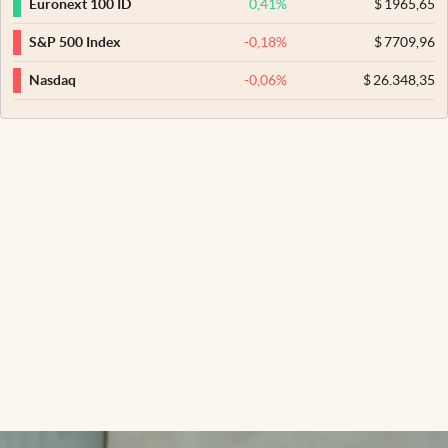
0,41
%
$
1965,65
Euronext 100 ID
-0,18
%
$
7709,96
S&P 500 Index
-0,06
%
$
26.348,35
Nasdaq