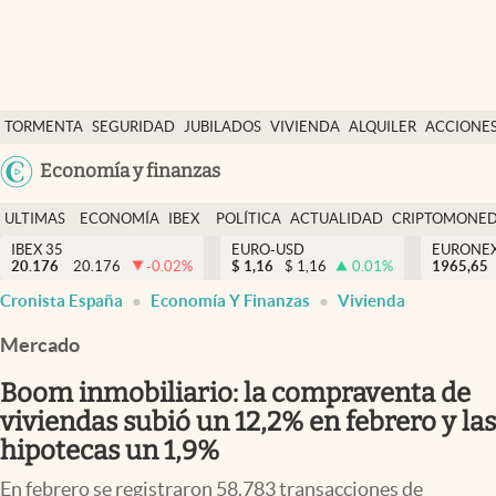
Últimas Noticias
TORMENTA
SEGURIDAD
JUBILADOS
VIVIENDA
ALQUILER
ACCIONE
Economía y finanzas
SOCIAL
Argentina
Economía y finanzas
Política
España
Actualidad
ULTIMAS
ECONOMÍA
IBEX
POLÍTICA
ACTUALIDAD
CRIPTOMONE
México
NOTICIAS
Y
Y
IBEX 35
EURO-USD
EURONE
Criptomonedas
20.176
20.176
-0.02
%
$
1,16
$
1,16
0.01
%
USA
1965,65
FINANZAS
EURO
Cronista España
Economía Y Finanzas
Vivienda
Colombia
España
Uruguay
Mercado
Boom inmobiliario: la compraventa de
viviendas subió un 12,2% en febrero y las
hipotecas un 1,9%
En febrero se registraron 58.783 transacciones de