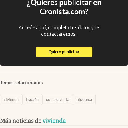
¿Quieres publicitar en
Cronista.com?
Accede aquí, completa tus datos y te
contactaremos.
abre en nueva pestaña
Quiero publicitar
Temas relacionados
vivienda
España
compraventa
hipoteca
Más noticias de
vivienda