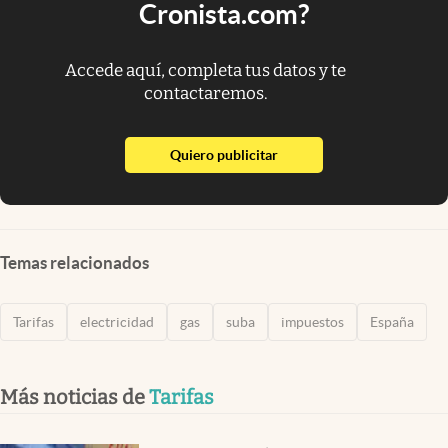
Cronista.com?
Accede aquí, completa tus datos y te
contactaremos.
abre en nueva pestaña
Quiero publicitar
Temas relacionados
Tarifas
electricidad
gas
suba
impuestos
España
Más noticias de
Tarifas