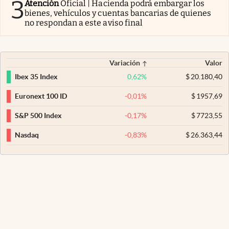
3
Atención
Oficial | Hacienda podrá embargar los
bienes, vehículos y cuentas bancarias de quienes
no respondan a este aviso final
Variación
Valor
0,62
%
$
20.180,40
Ibex 35 Index
-0,01
%
$
1957,69
Euronext 100 ID
-0,17
%
$
7723,55
S&P 500 Index
-0,83
%
$
26.363,44
Nasdaq