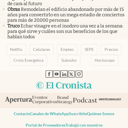
de cara al futuro
Obras
Remodelan el edificio abandonado por más de 15
años para convertirlo en un mega estadio de conciertos
para más de 20.000 personas
Truco
Echar vinagre en el inodoro una vez a la semana:
para qué sirve y cuáles son sus beneficios de los que
hablan todos
Netflix
Celulares
Empleo
SEPE
Precios
Crisis Energetica
Subsidio
Horóscopo
abre en nueva pestaña
abre en nueva pestaña
abre en nueva pestaña
abre en nueva pestaña
abre en nueva pestaña
Contacto
Canales de WhatsApp
Suscribite
Quiénes Somos
Portal de Proveedores
Trabajá con nosotros