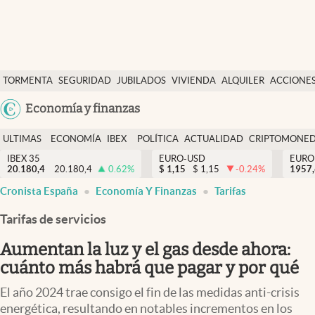
Últimas Noticias
TORMENTA
SEGURIDAD
JUBILADOS
VIVIENDA
ALQUILER
ACCIONE
Economía y finanzas
SOCIAL
Argentina
Economía y finanzas
Política
España
Actualidad
ULTIMAS
ECONOMÍA
IBEX
POLÍTICA
ACTUALIDAD
CRIPTOMONE
México
NOTICIAS
Y
Y
IBEX 35
EURO-USD
EURO
Criptomonedas
20.180,4
20.180,4
0.62
%
$
1,15
$
1,15
-0.24
%
USA
1957
FINANZAS
EURO
Cronista España
Economía Y Finanzas
Tarifas
Colombia
España
Uruguay
Tarifas de servicios
Aumentan la luz y el gas desde ahora:
cuánto más habrá que pagar y por qué
El año 2024 trae consigo el fin de las medidas anti-crisis
energética, resultando en notables incrementos en los