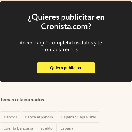
¿Quieres publicitar en
Cronista.com?
Accede aquí, completa tus datos y te
contactaremos.
abre en nueva pestaña
Quiero publicitar
Temas relacionados
Bancos
Banca española
Cajamar Caja Rural
cuenta bancaria
sueldo
España