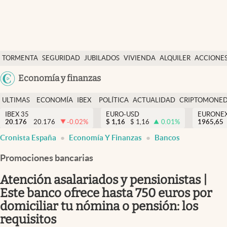
Últimas Noticias
TORMENTA
SEGURIDAD
JUBILADOS
VIVIENDA
ALQUILER
ACCIONE
Economía y finanzas
SOCIAL
Argentina
Economía y finanzas
Política
España
Actualidad
ULTIMAS
ECONOMÍA
IBEX
POLÍTICA
ACTUALIDAD
CRIPTOMONE
México
NOTICIAS
Y
Y
IBEX 35
EURO-USD
EURONE
Criptomonedas
20.176
20.176
-0.02
%
$
1,16
$
1,16
0.01
%
USA
1965,65
FINANZAS
EURO
Cronista España
Economía Y Finanzas
Bancos
Colombia
España
Uruguay
Promociones bancarias
Atención asalariados y pensionistas |
Este banco ofrece hasta 750 euros por
domiciliar tu nómina o pensión: los
requisitos