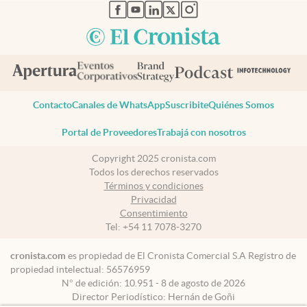
abre en nueva pestaña
abre en nueva pestaña
abre en nueva pestaña
abre en nueva pestaña
abre en nueva pestaña
Contacto
Canales de WhatsApp
Suscribite
Quiénes Somos
Portal de Proveedores
Trabajá con nosotros
Copyright 2025 cronista.com
Todos los derechos reservados
Términos y condiciones
Privacidad
Consentimiento
Tel:
+54 11 7078-3270
cronista.com
es propiedad de El Cronista Comercial S.A Registro de
propiedad intelectual: 56576959
N° de edición: 10.951 - 8 de agosto de 2026
Director Periodístico: Hernán de Goñi