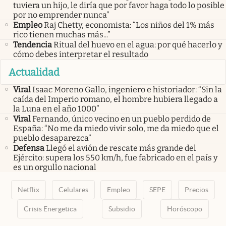
tuviera un hijo, le diría que por favor haga todo lo posible
por no emprender nunca”
Empleo
Raj Chetty, economista: “Los niños del 1% más
rico tienen muchas más...”
Tendencia
Ritual del huevo en el agua: por qué hacerlo y
cómo debes interpretar el resultado
Actualidad
Viral
Isaac Moreno Gallo, ingeniero e historiador: “Sin la
caída del Imperio romano, el hombre hubiera llegado a
la Luna en el año 1000”
Viral
Fernando, único vecino en un pueblo perdido de
España: “No me da miedo vivir solo, me da miedo que el
pueblo desaparezca”
Defensa
Llegó el avión de rescate más grande del
Ejército: supera los 550 km/h, fue fabricado en el país y
es un orgullo nacional
Netflix
Celulares
Empleo
SEPE
Precios
Crisis Energetica
Subsidio
Horóscopo