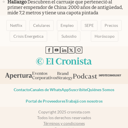
Hallazgo
Descubren el carruaje que perteneció al
primer emperador de China: 2000 años de antigüedad,
mide 7,2 metros y tiene una capota pintada
Netflix
Celulares
Empleo
SEPE
Precios
Crisis Energetica
Subsidio
Horóscopo
abre en nueva pestaña
abre en nueva pestaña
abre en nueva pestaña
abre en nueva pestaña
abre en nueva pestaña
Contacto
Canales de WhatsApp
Suscribite
Quiénes Somos
Portal de Proveedores
Trabajá con nosotros
Copyright 2025 cronista.com
Todos los derechos reservados
Términos y condiciones