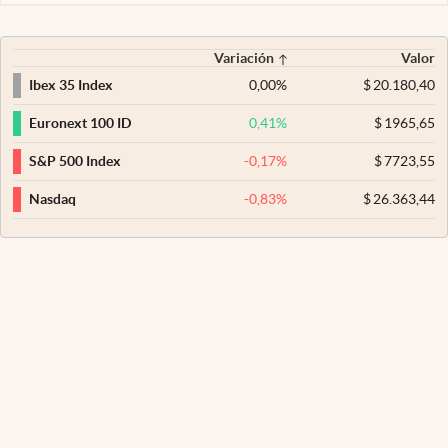
Variación
Valor
0,00
%
$
20.180,40
Ibex 35 Index
0,41
%
$
1965,65
Euronext 100 ID
-0,17
%
$
7723,55
S&P 500 Index
-0,83
%
$
26.363,44
Nasdaq