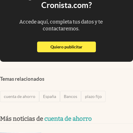
Cronista.com?
Accede aquí, completa tus datos y te
contactaremos.
abre en nueva pestaña
Quiero publicitar
Temas relacionados
cuenta de ahorro
España
Bancos
plazo fijo
Más noticias de
cuenta de ahorro