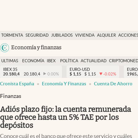
Últimas Noticias
TORMENTA
SEGURIDAD
JUBILADOS
VIVIENDA
ALQUILER
ACCIONE
Economía y finanzas
SOCIAL
Argentina
Economía y finanzas
Política
España
Actualidad
ULTIMAS
ECONOMÍA
IBEX
POLÍTICA
ACTUALIDAD
CRIPTOMONE
México
NOTICIAS
Y
Y
IBEX 35
EURO-USD
EURO
Criptomonedas
20.180,4
20.180,4
0.00
%
$
1,15
$
1,15
-0.02
%
USA
1965
FINANZAS
EURO
Cronista España
Economía Y Finanzas
Cuenta De Ahorro
Colombia
España
Uruguay
Finanzas
Adiós plazo fijo: la cuenta remunerada
que ofrece hasta un 5% TAE por los
depósitos
Conoce cuál es el banco que ofrece este servicio y cuáles