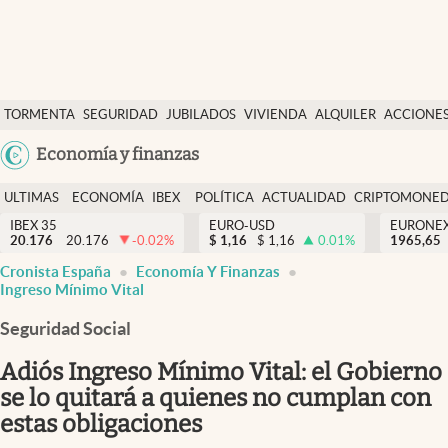
Últimas Noticias
TORMENTA
SEGURIDAD
JUBILADOS
VIVIENDA
ALQUILER
ACCIONE
Economía y finanzas
SOCIAL
Argentina
Economía y finanzas
Política
España
Actualidad
ULTIMAS
ECONOMÍA
IBEX
POLÍTICA
ACTUALIDAD
CRIPTOMONE
México
NOTICIAS
Y
Y
IBEX 35
EURO-USD
EURONE
Criptomonedas
20.176
20.176
-0.02
%
$
1,16
$
1,16
0.01
%
USA
1965,65
FINANZAS
EURO
Cronista España
Economía Y Finanzas
Colombia
España
Ingreso Mínimo Vital
Uruguay
Seguridad Social
Adiós Ingreso Mínimo Vital: el Gobierno
se lo quitará a quienes no cumplan con
estas obligaciones