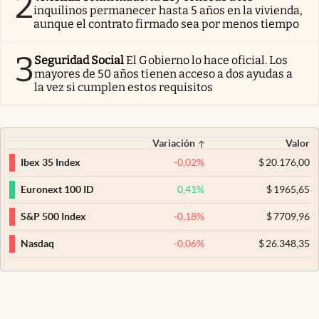
2
inquilinos permanecer hasta 5 años en la vivienda,
aunque el contrato firmado sea por menos tiempo
3
Seguridad Social
El Gobierno lo hace oficial. Los
mayores de 50 años tienen acceso a dos ayudas a
la vez si cumplen estos requisitos
Variación
Valor
-0,02
%
$
20.176,00
Ibex 35 Index
0,41
%
$
1965,65
Euronext 100 ID
-0,18
%
$
7709,96
S&P 500 Index
-0,06
%
$
26.348,35
Nasdaq