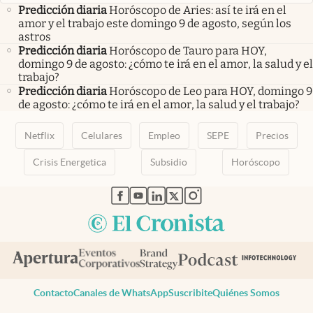
Predicción diaria
Horóscopo de Aries: así te irá en el
amor y el trabajo este domingo 9 de agosto, según los
astros
Predicción diaria
Horóscopo de Tauro para HOY,
domingo 9 de agosto: ¿cómo te irá en el amor, la salud y el
trabajo?
Predicción diaria
Horóscopo de Leo para HOY, domingo 9
de agosto: ¿cómo te irá en el amor, la salud y el trabajo?
Netflix
Celulares
Empleo
SEPE
Precios
Crisis Energetica
Subsidio
Horóscopo
abre en nueva pestaña
abre en nueva pestaña
abre en nueva pestaña
abre en nueva pestaña
abre en nueva pestaña
Contacto
Canales de WhatsApp
Suscribite
Quiénes Somos