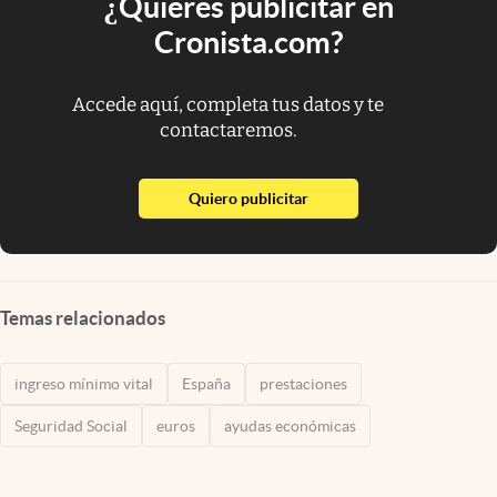
¿Quieres publicitar en
Cronista.com?
Accede aquí, completa tus datos y te
contactaremos.
abre en nueva pestaña
Quiero publicitar
Temas relacionados
ingreso mínimo vital
España
prestaciones
Seguridad Social
euros
ayudas económicas