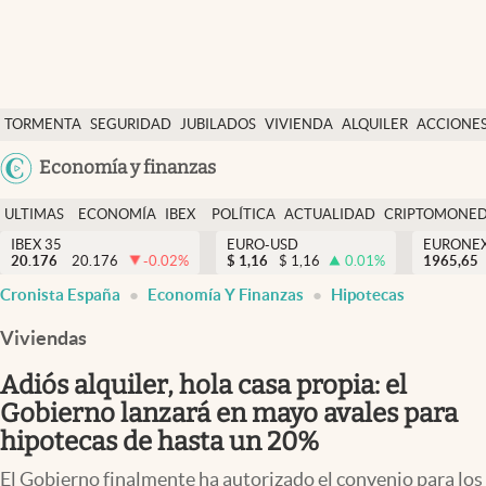
Últimas Noticias
TORMENTA
SEGURIDAD
JUBILADOS
VIVIENDA
ALQUILER
ACCIONE
Economía y finanzas
SOCIAL
Argentina
Economía y finanzas
Política
España
Actualidad
ULTIMAS
ECONOMÍA
IBEX
POLÍTICA
ACTUALIDAD
CRIPTOMONE
México
NOTICIAS
Y
Y
IBEX 35
EURO-USD
EURONE
Criptomonedas
20.176
20.176
-0.02
%
$
1,16
$
1,16
0.01
%
USA
1965,65
FINANZAS
EURO
Cronista España
Economía Y Finanzas
Hipotecas
Colombia
España
Uruguay
Viviendas
Adiós alquiler, hola casa propia: el
Gobierno lanzará en mayo avales para
hipotecas de hasta un 20%
El Gobierno finalmente ha autorizado el convenio para los