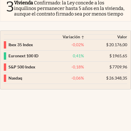
3
Vivienda
Confirmado: la Ley concede a los
inquilinos permanecer hasta 5 años en la vivienda,
aunque el contrato firmado sea por menos tiempo
Variación
Valor
-0,02
%
$
20.176,00
Ibex 35 Index
0,41
%
$
1965,65
Euronext 100 ID
-0,18
%
$
7709,96
S&P 500 Index
-0,06
%
$
26.348,35
Nasdaq