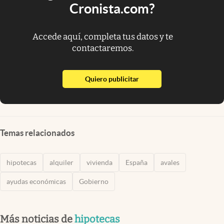
Cronista.com?
Accede aquí, completa tus datos y te
contactaremos.
abre en nueva pestaña
Quiero publicitar
Temas relacionados
hipotecas
alquiler
vivienda
España
avales
ayudas económicas
Gobierno
Más noticias de
hipotecas