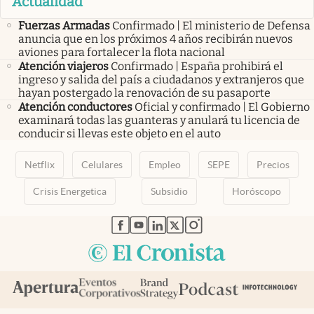
Actualidad
Fuerzas Armadas
Confirmado | El ministerio de Defensa
anuncia que en los próximos 4 años recibirán nuevos
aviones para fortalecer la flota nacional
Atención viajeros
Confirmado | España prohibirá el
ingreso y salida del país a ciudadanos y extranjeros que
hayan postergado la renovación de su pasaporte
Atención conductores
Oficial y confirmado | El Gobierno
examinará todas las guanteras y anulará tu licencia de
conducir si llevas este objeto en el auto
Netflix
Celulares
Empleo
SEPE
Precios
Crisis Energetica
Subsidio
Horóscopo
abre en nueva pestaña
abre en nueva pestaña
abre en nueva pestaña
abre en nueva pestaña
abre en nueva pestaña