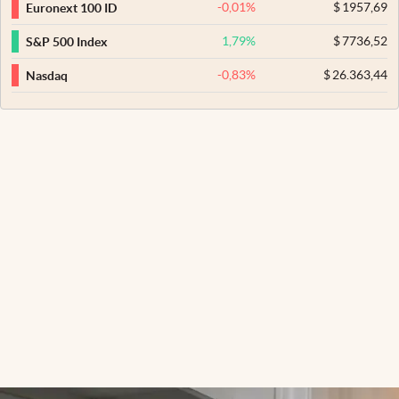
-0,01
%
$
1957,69
Euronext 100 ID
1,79
%
$
7736,52
S&P 500 Index
-0,83
%
$
26.363,44
Nasdaq