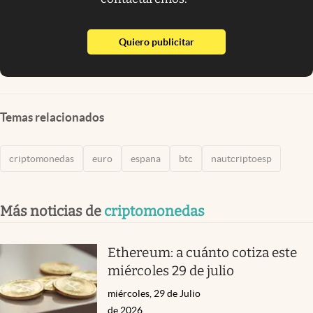
abre en nueva pestaña
Quiero publicitar
Temas relacionados
criptomonedas
euro
espana
btc
nautcriptoesp
Más noticias de
criptomonedas
Ethereum: a cuánto cotiza este
miércoles 29 de julio
miércoles, 29 de Julio
de 2026