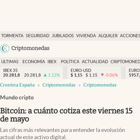
Últimas Noticias
TORMENTA
SEGURIDAD
JUBILADOS
VIVIENDA
ALQUILER
ACCIONE
Economía y finanzas
SOCIAL
Argentina
Criptomonedas
Política
España
Actualidad
ULTIMAS
ECONOMÍA
IBEX
POLÍTICA
ACTUALIDAD
CRIPTOMONE
México
NOTICIAS
Y
Y
IBEX 35
EURO-USD
EURO
Criptomonedas
20.281,8
20.281,8
1.12
%
$
1,15
$
1,15
-0.06
%
USA
1957
FINANZAS
EURO
Cronista España
Criptomonedas
Criptomonedas
Colombia
España
Uruguay
Mundo cripto
Bitcoin: a cuánto cotiza este viernes 15
de mayo
Las cifras más relevantes para entender la evolución
actual de este activo digital.