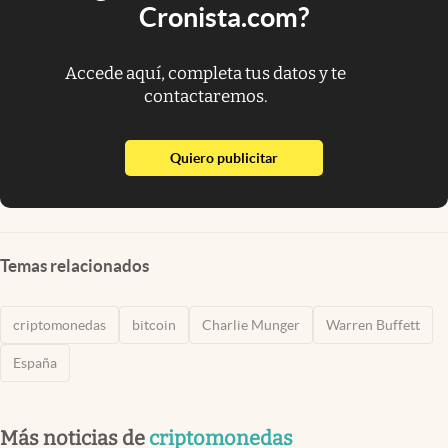
Cronista.com?
Accede aquí, completa tus datos y te
contactaremos.
abre en nueva pestaña
Quiero publicitar
Temas relacionados
criptomonedas
bitcoin
Charlie Munger
Warren Buffett
España
Más noticias de
criptomonedas