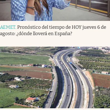
AEMET
.
Pronóstico del tiempo de HOY jueves 6 de
agosto: ¿dónde lloverá en España?