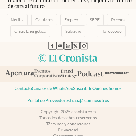
región que la unirá con todo el país y mejorará el tráfico
de cara al futuro
Netflix
Celulares
Empleo
SEPE
Precios
Crisis Energetica
Subsidio
Horóscopo
abre en nueva pestaña
abre en nueva pestaña
abre en nueva pestaña
abre en nueva pestaña
abre en nueva pestaña
Contacto
Canales de WhatsApp
Suscribite
Quiénes Somos
Portal de Proveedores
Trabajá con nosotros
Copyright 2025 cronista.com
Todos los derechos reservados
Términos y condiciones
Privacidad