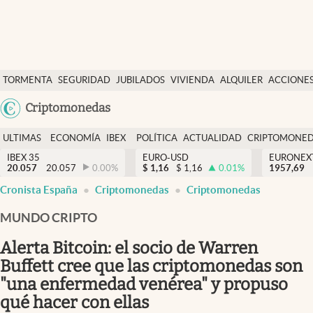
Últimas Noticias
TORMENTA
SEGURIDAD
JUBILADOS
VIVIENDA
ALQUILER
ACCIONE
Economía y finanzas
SOCIAL
Argentina
Criptomonedas
Política
España
Actualidad
ULTIMAS
ECONOMÍA
IBEX
POLÍTICA
ACTUALIDAD
CRIPTOMONE
México
NOTICIAS
Y
Y
IBEX 35
EURO-USD
EURONEX
Criptomonedas
20.057
20.057
0.00
%
$
1,16
$
1,16
0.01
%
1957,69
USA
FINANZAS
EURO
Cronista España
Criptomonedas
Criptomonedas
Colombia
España
Uruguay
MUNDO CRIPTO
Alerta Bitcoin: el socio de Warren
Buffett cree que las criptomonedas son
"una enfermedad venérea" y propuso
qué hacer con ellas