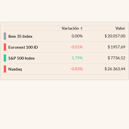
Variación
Valor
0,00
%
$
20.057,00
Ibex 35 Index
-0,01
%
$
1957,69
Euronext 100 ID
1,79
%
$
7736,52
S&P 500 Index
-0,83
%
$
26.363,44
Nasdaq