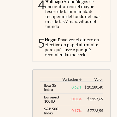
4
Hallazgo
Arqueólogos se
encuentran con el mayor
tesoro de la humanidad:
recuperan del fondo del mar
una de las 7 maravillas del
mundo
5
Hogar
Envolver el dinero en
efectivo en papel aluminio:
para qué sirve y por qué
recomiendan hacerlo
Variación
Valor
Ibex 35
0,62
%
$
20.180,40
Index
Euronext
-0,01
%
$
1957,69
100 ID
S&P 500
-0,17
%
$
7723,55
Index