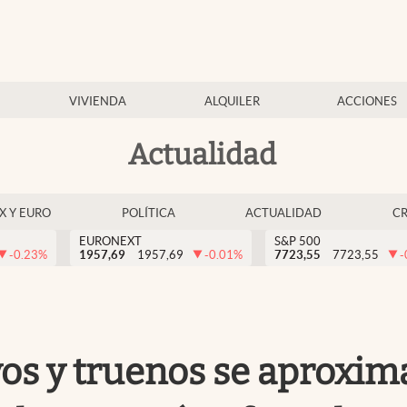
VIVIENDA
ALQUILER
ACCIONES
Actualidad
EX Y EURO
POLÍTICA
ACTUALIDAD
C
EURONEXT
S&P 500
-0.23
%
1957,69
1957,69
-0.01
%
7723,55
7723,55
-
yos y truenos se aproxim