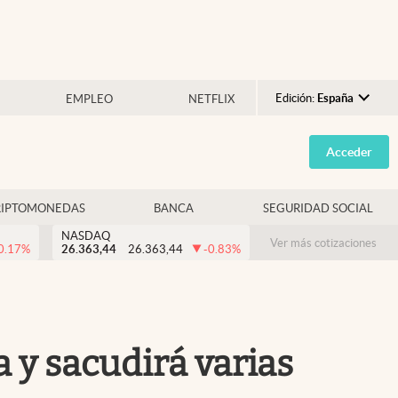
Edición:
España
EMPLEO
NETFLIX
Argentina
Acceder
España
México
RIPTOMONEDAS
BANCA
SEGURIDAD SOCIAL
USA
NASDAQ
Colombia
Ver más cotizaciones
0.17
%
26.363,44
26.363,44
-0.83
%
Uruguay
a y sacudirá varias