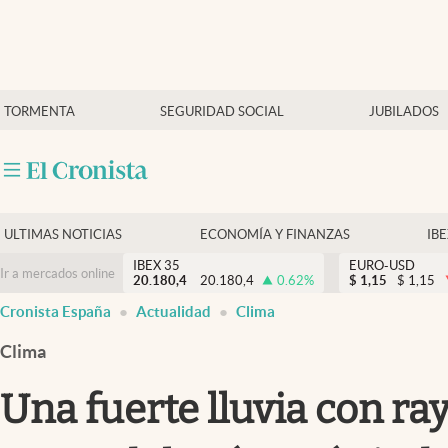
Últimas Noticias
TORMENTA
SEGURIDAD SOCIAL
JUBILADOS
Economía y finanzas
Política
Actualidad
Criptomonedas
ULTIMAS NOTICIAS
ECONOMÍA Y FINANZAS
IB
IBEX 35
EURO-USD
Ir a mercados online
20.180,4
20.180,4
0.62
%
$
1,15
$
1,15
Cronista España
Actualidad
Clima
Clima
Una fuerte lluvia con ra