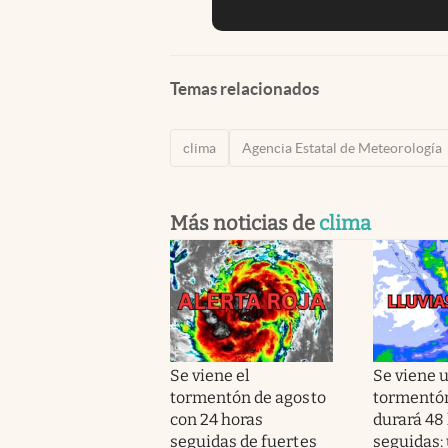
Temas relacionados
clima
Agencia Estatal de Meteorología
Más noticias de
clima
Se viene el
Se viene 
tormentón de agosto
tormentó
con 24 horas
durará 48
seguidas de fuertes
seguidas: 