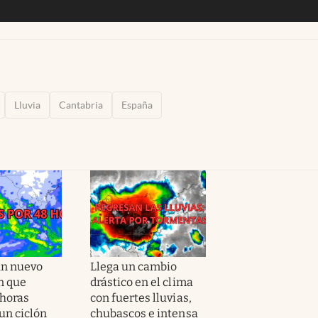
Lluvia
Cantabria
España
un nuevo
Llega un cambio
n que
drástico en el clima
 horas
con fuertes lluvias,
un ciclón
chubascos e intensa