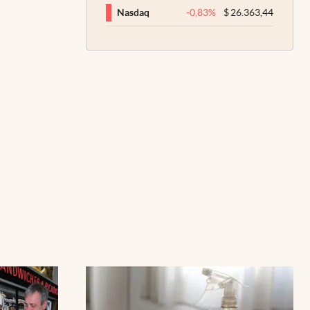
-0,83
%
$
26.363,44
Nasdaq