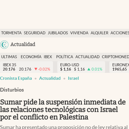
Últimas Noticias
TORMENTA
SEGURIDAD
JUBILADOS
VIVIENDA
ALQUILER
ACCIONE
Economía y finanzas
SOCIAL
Argentina
Actualidad
Política
España
Actualidad
ULTIMAS
ECONOMÍA
IBEX
POLÍTICA
ACTUALIDAD
CRIPTOMONE
México
NOTICIAS
Y
Y
IBEX 35
EURO-USD
EURONE
Criptomonedas
20.176
20.176
-0.02
%
$
1,16
$
1,16
0.01
%
USA
1965,65
FINANZAS
EURO
abre en nueva pestaña
abre en nueva pestaña
abre en nueva pestaña
Cronista España
Actualidad
Israel
Colombia
España
Uruguay
Disturbios
Sumar pide la suspensión inmediata de
las relaciones tecnológicas con Israel
por el conflicto en Palestina
Sumar ha presentado una proposición no de ley relativa al