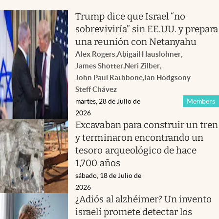
Trump dice que Israel “no
sobreviviría” sin EE.UU. y prepara
una reunión con Netanyahu
Alex Rogers
,
Abigail Hauslohner
,
James Shotter
,
Neri Zilber
,
John Paul Rathbone
,
Ian Hodgson
y
Steff Chávez
martes, 28 de Julio de
Members
2026
Excavaban para construir un tren
y terminaron encontrando un
tesoro arqueológico de hace
1,700 años
sábado, 18 de Julio de
2026
¿Adiós al alzhéimer? Un invento
israelí promete detectar los