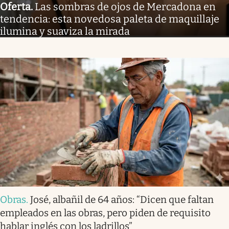
Oferta
.
Las sombras de ojos de Mercadona en
tendencia: esta novedosa paleta de maquillaje
ilumina y suaviza la mirada
Obras
.
José, albañil de 64 años: “Dicen que faltan
empleados en las obras, pero piden de requisito
hablar inglés con los ladrillos”