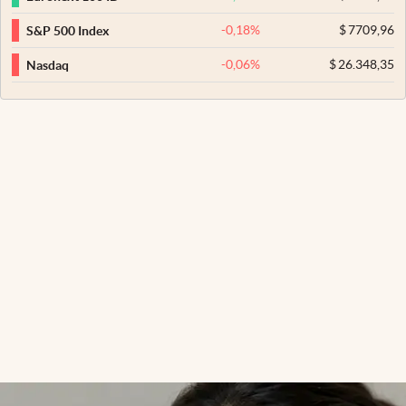
-0,18
%
$
7709,96
S&P 500 Index
-0,06
%
$
26.348,35
Nasdaq