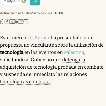
+
Seguir
en
abre en nueva pestaña
Actualizado el
13 de Marzo de 2024
16:00
abre en nueva pestaña
abre en nueva pestaña
abre en nueva pestaña
abre en nueva pestaña
Este miércoles,
Sumar
ha presentado una
propuesta no vinculante sobre la utilización de
tecnología
en los eventos en
Palestina
,
solicitando al Gobierno que
detenga la
adquisición de tecnología probada en combate
y suspenda de inmediato las relaciones
tecnológicas con
Israel
.