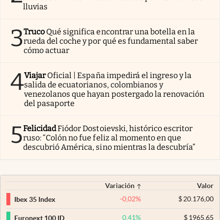
lluvias
3
Truco
Qué significa encontrar una botella en la
rueda del coche y por qué es fundamental saber
cómo actuar
4
Viajar
Oficial | España impedirá el ingreso y la
salida de ecuatorianos, colombianos y
venezolanos que hayan postergado la renovación
del pasaporte
5
Felicidad
Fiódor Dostoievski, histórico escritor
ruso: “Colón no fue feliz al momento en que
descubrió América, sino mientras la descubría”
Variación
Valor
-0,02
%
$
20.176,00
Ibex 35 Index
0,41
%
$
1965,65
Euronext 100 ID