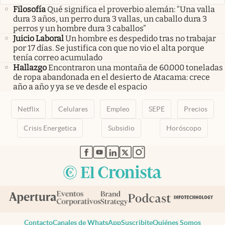
Filosofía
Qué significa el proverbio alemán: “Una valla
dura 3 años, un perro dura 3 vallas, un caballo dura 3
perros y un hombre dura 3 caballos”
Juicio Laboral
Un hombre es despedido tras no trabajar
por 17 días. Se justifica con que no vio el alta porque
tenía correo acumulado
Hallazgo
Encontraron una montaña de 60.000 toneladas
de ropa abandonada en el desierto de Atacama: crece
año a año y ya se ve desde el espacio
Netflix
Celulares
Empleo
SEPE
Precios
Crisis Energetica
Subsidio
Horóscopo
abre en nueva pestaña
abre en nueva pestaña
abre en nueva pestaña
abre en nueva pestaña
abre en nueva pestaña
Contacto
Canales de WhatsApp
Suscribite
Quiénes Somos