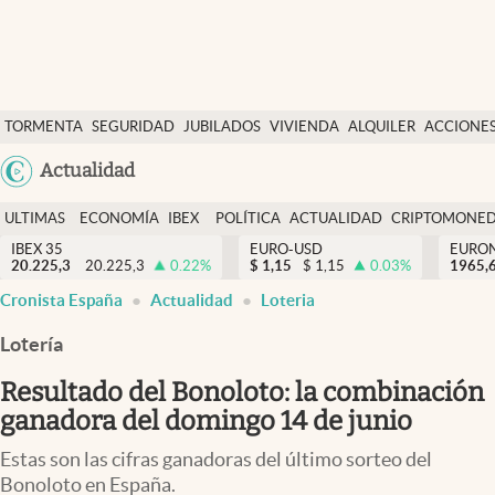
Últimas Noticias
TORMENTA
SEGURIDAD
JUBILADOS
VIVIENDA
ALQUILER
ACCIONE
Economía y finanzas
SOCIAL
Argentina
Actualidad
Política
España
Actualidad
ULTIMAS
ECONOMÍA
IBEX
POLÍTICA
ACTUALIDAD
CRIPTOMONE
México
NOTICIAS
Y
Y
IBEX 35
EURO-USD
EURO
Criptomonedas
20.225,3
20.225,3
0.22
%
$
1,15
$
1,15
0.03
%
USA
1965,
FINANZAS
EURO
Cronista España
Actualidad
Loteria
Colombia
España
Uruguay
Lotería
Resultado del Bonoloto: la combinación
ganadora del domingo 14 de junio
Estas son las cifras ganadoras del último sorteo del
Bonoloto en España.