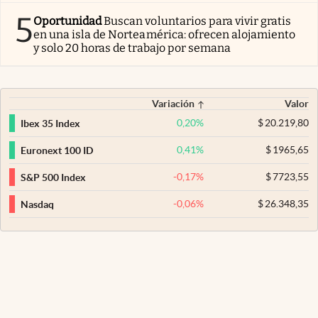
5
Oportunidad
Buscan voluntarios para vivir gratis
en una isla de Norteamérica: ofrecen alojamiento
y solo 20 horas de trabajo por semana
Variación
Valor
0,20
%
$
20.219,80
Ibex 35 Index
0,41
%
$
1965,65
Euronext 100 ID
-0,17
%
$
7723,55
S&P 500 Index
-0,06
%
$
26.348,35
Nasdaq