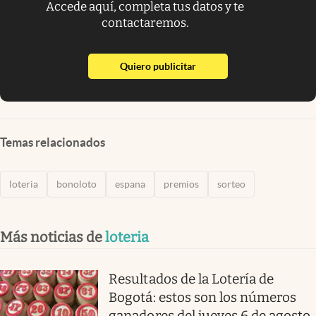
Accede aquí, completa tus datos y te
contactaremos.
abre en nueva pestaña
Quiero publicitar
Temas relacionados
loteria
bonoloto
espana
premios
sorteo
Más noticias de
loteria
Resultados de la Lotería de
Bogotá: estos son los números
ganadores del jueves 6 de agosto