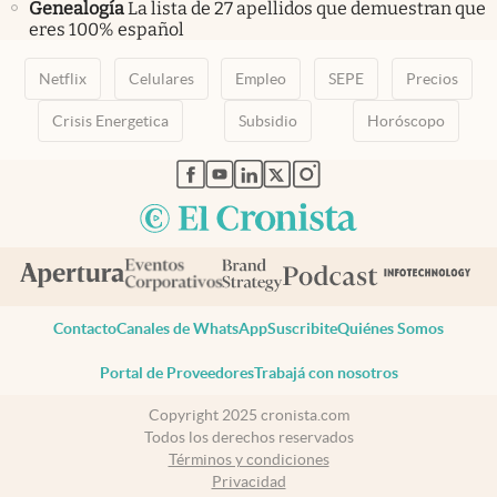
Genealogía
La lista de 27 apellidos que demuestran que
eres 100% español
Netflix
Celulares
Empleo
SEPE
Precios
Crisis Energetica
Subsidio
Horóscopo
abre en nueva pestaña
abre en nueva pestaña
abre en nueva pestaña
abre en nueva pestaña
abre en nueva pestaña
Contacto
Canales de WhatsApp
Suscribite
Quiénes Somos
Portal de Proveedores
Trabajá con nosotros
Copyright 2025 cronista.com
Todos los derechos reservados
Términos y condiciones
Privacidad