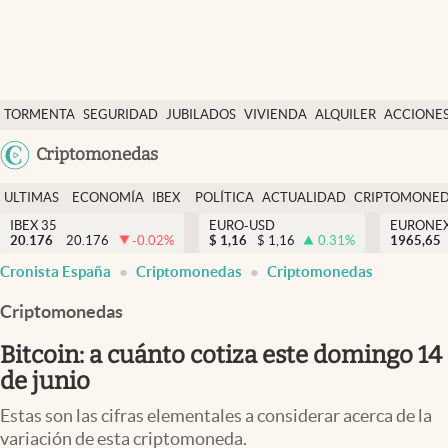
Últimas Noticias
TORMENTA
SEGURIDAD
JUBILADOS
VIVIENDA
ALQUILER
ACCIONE
Economía y finanzas
SOCIAL
Argentina
Criptomonedas
Política
España
Actualidad
ULTIMAS
ECONOMÍA
IBEX
POLÍTICA
ACTUALIDAD
CRIPTOMONE
México
NOTICIAS
Y
Y
IBEX 35
EURO-USD
EURONE
Criptomonedas
20.176
20.176
-0.02
%
$
1,16
$
1,16
0.31
%
USA
1965,65
FINANZAS
EURO
Cronista España
Criptomonedas
Criptomonedas
Colombia
España
Uruguay
Criptomonedas
Bitcoin: a cuánto cotiza este domingo 14
de junio
Estas son las cifras elementales a considerar acerca de la
variación de esta criptomoneda.