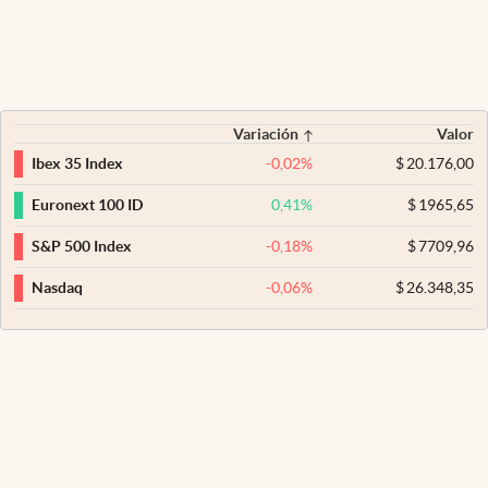
Variación
Valor
-0,02
%
$
20.176,00
Ibex 35 Index
0,41
%
$
1965,65
Euronext 100 ID
-0,18
%
$
7709,96
S&P 500 Index
-0,06
%
$
26.348,35
Nasdaq