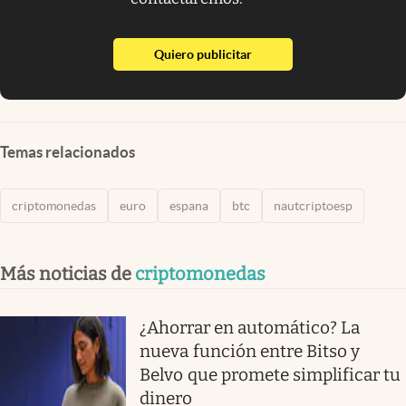
abre en nueva pestaña
Quiero publicitar
Temas relacionados
criptomonedas
euro
espana
btc
nautcriptoesp
Más noticias de
criptomonedas
¿Ahorrar en automático? La
nueva función entre Bitso y
Belvo que promete simplificar tu
dinero