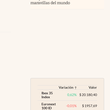
maravillas del mundo
Variación
Valor
Ibex 35
0,62
%
$
20.180,40
Index
Euronext
-0,01
%
$
1957,69
100 ID