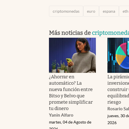
criptomonedas
euro
espana
eth
Más noticias de
criptomoned
¿Ahorrar en
La pirámid
automático? La
inversion
nueva función entre
construir
Bitso y Belvo que
equilibra
promete simplificar
riesgo
tu dinero
Rosario Sa
Yanin Alfaro
jueves, 30 d
martes, 04 de Agosto de
2026
2026