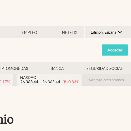
Edición:
España
EMPLEO
NETFLIX
Argentina
Acceder
España
México
RIPTOMONEDAS
BANCA
SEGURIDAD SOCIAL
USA
NASDAQ
Colombia
Ver más cotizaciones
0.17
%
26.363,44
26.363,44
-0.83
%
Uruguay
nio