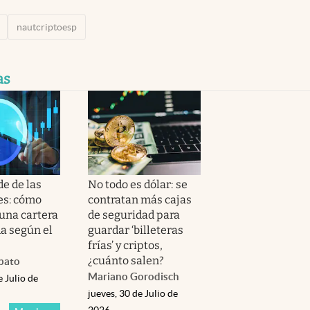
nautcriptoesp
as
e de las
No todo es dólar: se
es: cómo
contratan más cajas
 una cartera
de seguridad para
da según el
guardar ‘billeteras
frías’ y criptos,
¿cuánto salen?
bato
Mariano Gorodisch
e Julio de
jueves, 30 de Julio de
2026