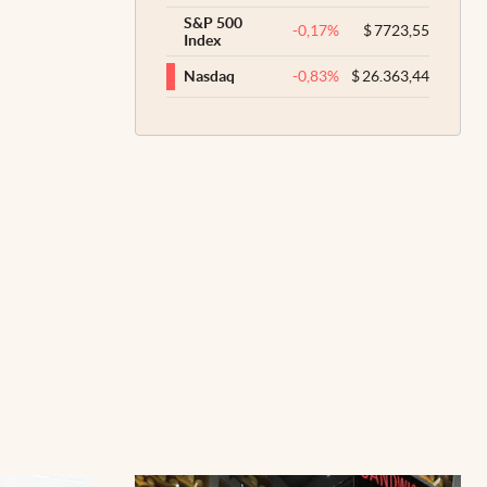
S&P 500
-0,17
%
$
7723,55
Index
-0,83
%
$
26.363,44
Nasdaq