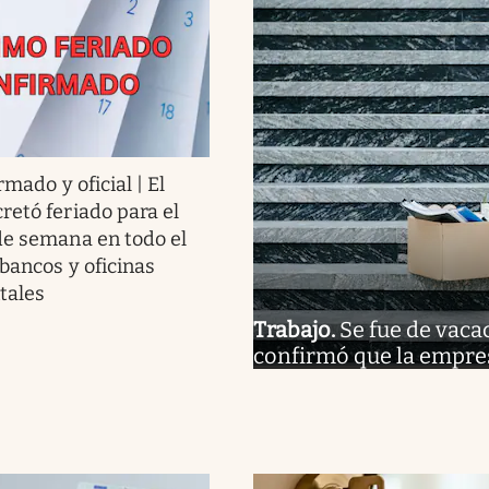
rmado y oficial | El
retó feriado para el
de semana en todo el
 bancos y oficinas
tales
Trabajo
.
Se fue de vaca
confirmó que la empre