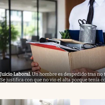
Juicio Laboral
.
Un hombre es despedido tras no tr
Se justifica con que no vio el alta porque tenía