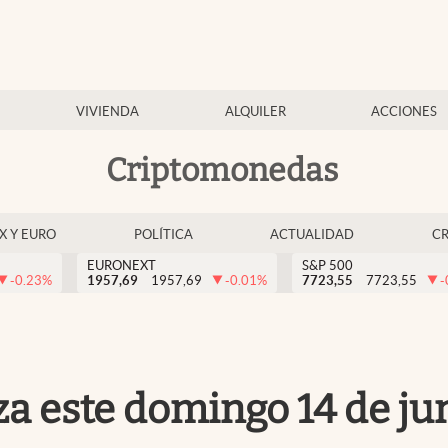
VIVIENDA
ALQUILER
ACCIONES
Criptomonedas
EX Y EURO
POLÍTICA
ACTUALIDAD
C
EURONEXT
S&P 500
-0.23
%
1957,69
1957,69
-0.01
%
7723,55
7723,55
-
za este domingo 14 de ju