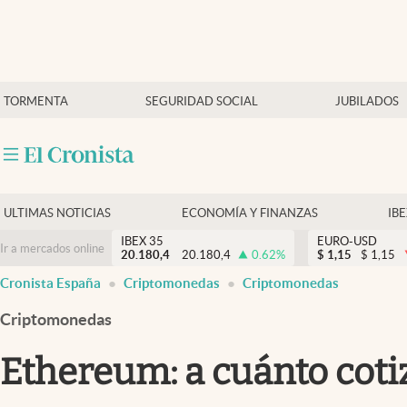
Últimas Noticias
TORMENTA
SEGURIDAD SOCIAL
JUBILADOS
Economía y finanzas
Política
Actualidad
Criptomonedas
ULTIMAS NOTICIAS
ECONOMÍA Y FINANZAS
IB
IBEX 35
EURO-USD
Ir a mercados online
20.180,4
20.180,4
0.62
%
$
1,15
$
1,15
Cronista España
Criptomonedas
Criptomonedas
Criptomonedas
Ethereum: a cuánto coti