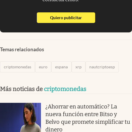
abre en nueva pestaña
Quiero publicitar
Temas relacionados
criptomonedas
euro
espana
xrp
nautcriptoesp
Más noticias de
criptomonedas
¿Ahorrar en automático? La
nueva función entre Bitso y
Belvo que promete simplificar tu
dinero