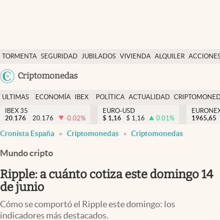
Últimas Noticias
TORMENTA
SEGURIDAD
JUBILADOS
VIVIENDA
ALQUILER
ACCIONE
Economía y finanzas
SOCIAL
Argentina
Criptomonedas
Política
España
Actualidad
ULTIMAS
ECONOMÍA
IBEX
POLÍTICA
ACTUALIDAD
CRIPTOMONE
México
NOTICIAS
Y
Y
IBEX 35
EURO-USD
EURONE
Criptomonedas
20.176
20.176
-0.02
%
$
1,16
$
1,16
0.01
%
USA
1965,65
FINANZAS
EURO
Cronista España
Criptomonedas
Criptomonedas
Colombia
España
Uruguay
Mundo cripto
Ripple: a cuánto cotiza este domingo 14
de junio
Cómo se comportó el Ripple este domingo: los
indicadores más destacados.