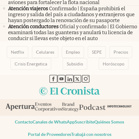
aviones para fortalecer la flota nacional
Atención viajeros
Confirmado | España prohibirá el
ingreso y salida del país a ciudadanos y extranjeros que
hayan postergado la renovación de su pasaporte
Atención conductores
Oficial y confirmado | El Gobierno
examinará todas las guanteras y anulará tu licencia de
conducir si llevas este objeto en el auto
Netflix
Celulares
Empleo
SEPE
Precios
Crisis Energetica
Subsidio
Horóscopo
abre en nueva pestaña
abre en nueva pestaña
abre en nueva pestaña
abre en nueva pestaña
abre en nueva pestaña
Contacto
Canales de WhatsApp
Suscribite
Quiénes Somos
Portal de Proveedores
Trabajá con nosotros