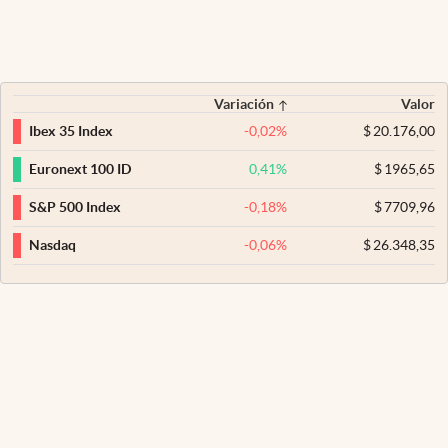
Variación
Valor
-0,02
%
$
20.176,00
Ibex 35 Index
0,41
%
$
1965,65
Euronext 100 ID
-0,18
%
$
7709,96
S&P 500 Index
-0,06
%
$
26.348,35
Nasdaq