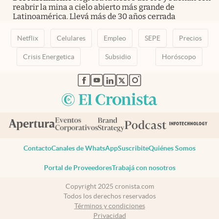
reabrir la mina a cielo abierto más grande de
Latinoamérica. Llevá más de 30 años cerrada
Netflix
Celulares
Empleo
SEPE
Precios
Crisis Energetica
Subsidio
Horóscopo
abre en nueva pestaña
abre en nueva pestaña
abre en nueva pestaña
abre en nueva pestaña
abre en nueva pestaña
Contacto
Canales de WhatsApp
Suscribite
Quiénes Somos
Portal de Proveedores
Trabajá con nosotros
Copyright 2025 cronista.com
Todos los derechos reservados
Términos y condiciones
Privacidad