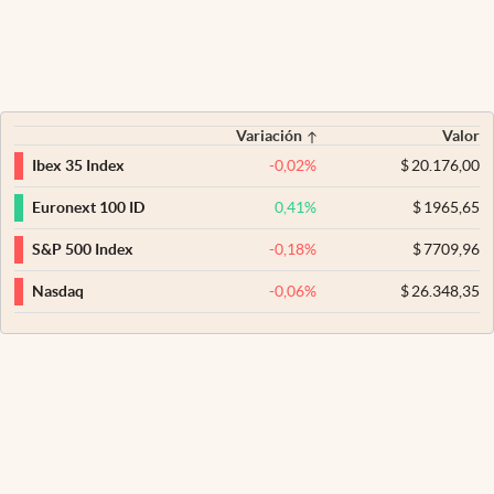
Variación
Valor
-0,02
%
$
20.176,00
Ibex 35 Index
0,41
%
$
1965,65
Euronext 100 ID
-0,18
%
$
7709,96
S&P 500 Index
-0,06
%
$
26.348,35
Nasdaq