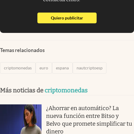
abre en nueva pestaña
Quiero publicitar
Temas relacionados
criptomonedas
euro
espana
nautcriptoesp
Más noticias de
criptomonedas
¿Ahorrar en automático? La
nueva función entre Bitso y
Belvo que promete simplificar tu
dinero