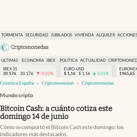
Últimas Noticias
TORMENTA
SEGURIDAD
JUBILADOS
VIVIENDA
ALQUILER
ACCIONE
Economía y finanzas
SOCIAL
Argentina
Criptomonedas
Política
España
Actualidad
ULTIMAS
ECONOMÍA
IBEX
POLÍTICA
ACTUALIDAD
CRIPTOMONE
México
NOTICIAS
Y
Y
IBEX 35
EURO-USD
EURONE
Criptomonedas
20.176
20.176
-0.02
%
$
1,16
$
1,16
0.01
%
USA
1965,65
FINANZAS
EURO
Cronista España
Criptomonedas
Criptomonedas
Colombia
España
Uruguay
Mundo cripto
Bitcoin Cash: a cuánto cotiza este
domingo 14 de junio
Cómo se comportó el Bitcoin Cash este domingo: los
indicadores más destacados.