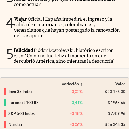
cómo actuar
4
Viajar
Oficial | España impedirá el ingreso y la
salida de ecuatorianos, colombianos y
venezolanos que hayan postergado la renovación
del pasaporte
5
Felicidad
Fiódor Dostoievski, histórico escritor
ruso: “Colón no fue feliz al momento en que
descubrió América, sino mientras la descubría”
Variación
Valor
-0,02
%
$
20.176,00
Ibex 35 Index
0,41
%
$
1965,65
Euronext 100 ID
-0,18
%
$
7709,96
S&P 500 Index
-0,06
%
$
26.348,35
Nasdaq