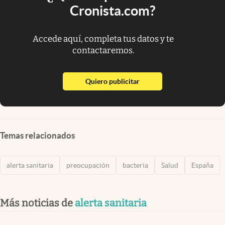
Cronista.com?
Accede aquí, completa tus datos y te
contactaremos.
abre en nueva pestaña
Quiero publicitar
Temas relacionados
alerta sanitaria
preocupación
bacteria
Salud
España
Más noticias de
alerta sanitaria