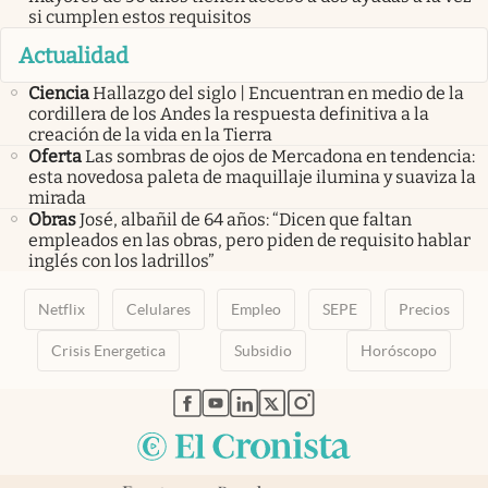
si cumplen estos requisitos
Actualidad
Ciencia
Hallazgo del siglo | Encuentran en medio de la
cordillera de los Andes la respuesta definitiva a la
creación de la vida en la Tierra
Oferta
Las sombras de ojos de Mercadona en tendencia:
esta novedosa paleta de maquillaje ilumina y suaviza la
mirada
Obras
José, albañil de 64 años: “Dicen que faltan
empleados en las obras, pero piden de requisito hablar
inglés con los ladrillos”
Netflix
Celulares
Empleo
SEPE
Precios
Crisis Energetica
Subsidio
Horóscopo
abre en nueva pestaña
abre en nueva pestaña
abre en nueva pestaña
abre en nueva pestaña
abre en nueva pestaña