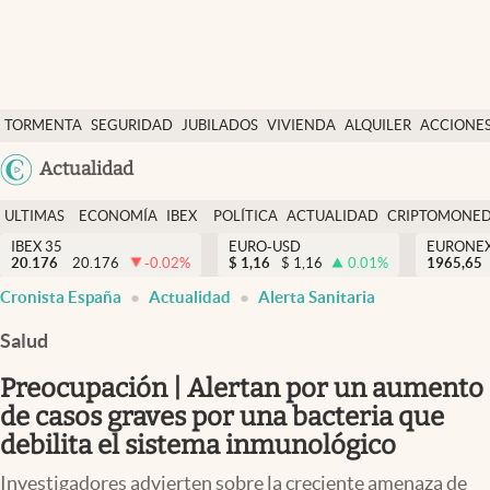
Últimas Noticias
TORMENTA
SEGURIDAD
JUBILADOS
VIVIENDA
ALQUILER
ACCIONE
Economía y finanzas
SOCIAL
Argentina
Actualidad
Política
España
Actualidad
ULTIMAS
ECONOMÍA
IBEX
POLÍTICA
ACTUALIDAD
CRIPTOMONE
México
NOTICIAS
Y
Y
IBEX 35
EURO-USD
EURONE
Criptomonedas
20.176
20.176
-0.02
%
$
1,16
$
1,16
0.01
%
USA
1965,65
FINANZAS
EURO
Cronista España
Actualidad
Alerta Sanitaria
Colombia
España
Uruguay
Salud
Preocupación | Alertan por un aumento
de casos graves por una bacteria que
debilita el sistema inmunológico
Investigadores advierten sobre la creciente amenaza de