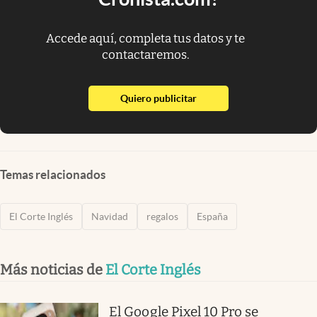
Accede aquí, completa tus datos y te
contactaremos.
abre en nueva pestaña
Quiero publicitar
Temas relacionados
El Corte Inglés
Navidad
regalos
España
Más noticias de
El Corte Inglés
El Google Pixel 10 Pro se