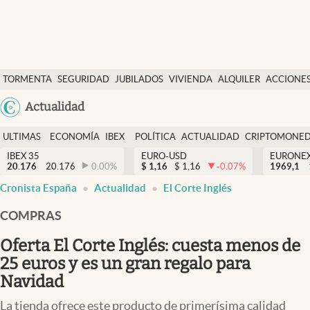
Últimas Noticias
TORMENTA
SEGURIDAD
JUBILADOS
VIVIENDA
ALQUILER
ACCIONE
Economía y finanzas
SOCIAL
Argentina
Actualidad
Política
España
Actualidad
ULTIMAS
ECONOMÍA
IBEX
POLÍTICA
ACTUALIDAD
CRIPTOMONE
México
NOTICIAS
Y
Y
IBEX 35
EURO-USD
EURONE
Criptomonedas
20.176
20.176
0.00
%
$
1,16
$
1,16
-0.07
%
USA
1969,1
FINANZAS
EURO
Cronista España
Actualidad
El Corte Inglés
Colombia
España
Uruguay
COMPRAS
Oferta El Corte Inglés: cuesta menos de
25 euros y es un gran regalo para
Navidad
La tienda ofrece este producto de primerísima calidad