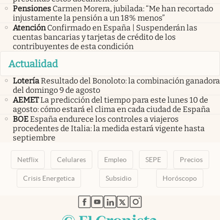
Pensiones
Carmen Morera, jubilada: “Me han recortado
injustamente la pensión a un 18% menos”
Atención
Confirmado en España | Suspenderán las
cuentas bancarias y tarjetas de crédito de los
contribuyentes de esta condición
Actualidad
Lotería
Resultado del Bonoloto: la combinación ganadora
del domingo 9 de agosto
AEMET
La predicción del tiempo para este lunes 10 de
agosto: cómo estará el clima en cada ciudad de España
BOE
España endurece los controles a viajeros
procedentes de Italia: la medida estará vigente hasta
septiembre
Netflix
Celulares
Empleo
SEPE
Precios
Crisis Energetica
Subsidio
Horóscopo
abre en nueva pestaña
abre en nueva pestaña
abre en nueva pestaña
abre en nueva pestaña
abre en nueva pestaña