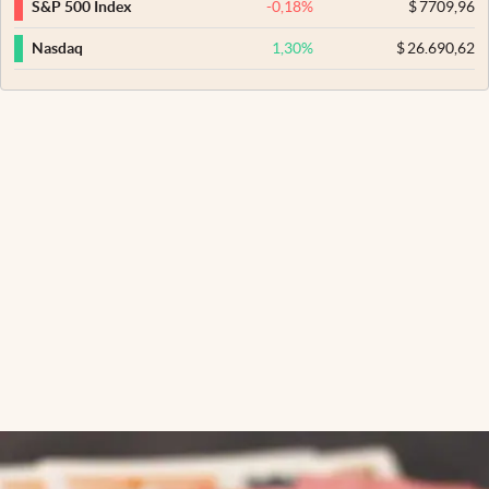
-0,18
%
$
7709,96
S&P 500 Index
1,30
%
$
26.690,62
Nasdaq