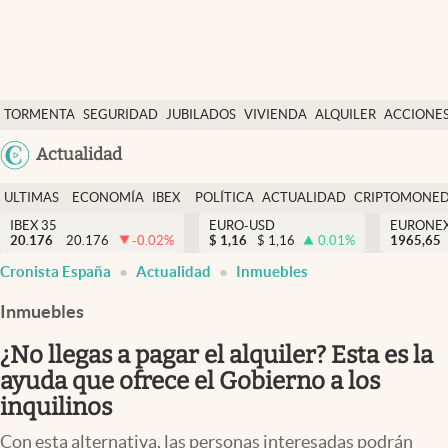
Últimas Noticias
TORMENTA
SEGURIDAD
JUBILADOS
VIVIENDA
ALQUILER
ACCIONE
Economía y finanzas
SOCIAL
Argentina
Actualidad
Política
España
Actualidad
ULTIMAS
ECONOMÍA
IBEX
POLÍTICA
ACTUALIDAD
CRIPTOMONE
México
NOTICIAS
Y
Y
IBEX 35
EURO-USD
EURONE
Criptomonedas
20.176
20.176
-0.02
%
$
1,16
$
1,16
0.01
%
USA
1965,65
FINANZAS
EURO
Cronista España
Actualidad
Inmuebles
Colombia
España
Uruguay
Inmuebles
¿No llegas a pagar el alquiler? Esta es la
ayuda que ofrece el Gobierno a los
inquilinos
Con esta alternativa, las personas interesadas podrán