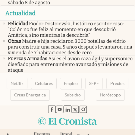
sábado 8 de agosto
Actualidad
Felicidad
Fiódor Dostoievski, histórico escritor ruso:
“Colón no fue feliz al momento en que descubrió
América, sino mientras la descubría”
Obras
Madre e hija reciclaron 8000 botellas de vidrio
para construir una casa. 5 años después levantaron una
vivienda de 7 habitaciones desde cero
Fuerzas Armadas
Así es el avión caza ágil y supersónico
diseñado para entrenamiento avanzado y misiones de
ataque
Netflix
Celulares
Empleo
SEPE
Precios
Crisis Energetica
Subsidio
Horóscopo
abre en nueva pestaña
abre en nueva pestaña
abre en nueva pestaña
abre en nueva pestaña
abre en nueva pestaña