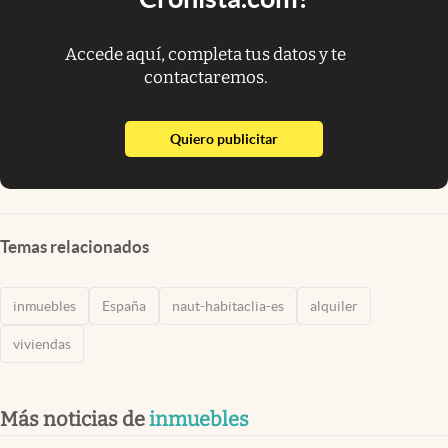
Accede aquí, completa tus datos y te
contactaremos.
abre en nueva pestaña
Quiero publicitar
Temas relacionados
inmuebles
España
naut-habitaclia-es
alquiler
viviendas
Más noticias de
inmuebles