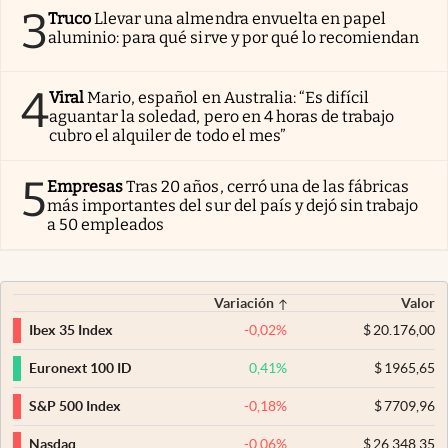
3
Truco
Llevar una almendra envuelta en papel
aluminio: para qué sirve y por qué lo recomiendan
4
Viral
Mario, español en Australia: “Es difícil
aguantar la soledad, pero en 4 horas de trabajo
cubro el alquiler de todo el mes”
5
Empresas
Tras 20 años, cerró una de las fábricas
más importantes del sur del país y dejó sin trabajo
a 50 empleados
Variación
Valor
-0,02
%
$
20.176,00
Ibex 35 Index
0,41
%
$
1965,65
Euronext 100 ID
-0,18
%
$
7709,96
S&P 500 Index
-0,06
%
$
26.348,35
Nasdaq