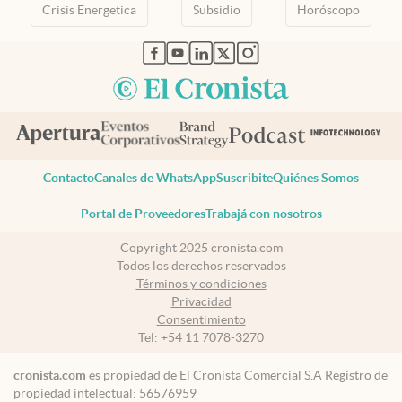
Crisis Energetica
Subsidio
Horóscopo
abre en nueva pestaña
abre en nueva pestaña
abre en nueva pestaña
abre en nueva pestaña
abre en nueva pestaña
Contacto
Canales de WhatsApp
Suscribite
Quiénes Somos
Portal de Proveedores
Trabajá con nosotros
Copyright 2025 cronista.com
Todos los derechos reservados
Términos y condiciones
Privacidad
Consentimiento
Tel:
+54 11 7078-3270
cronista.com
es propiedad de El Cronista Comercial S.A Registro de
propiedad intelectual: 56576959