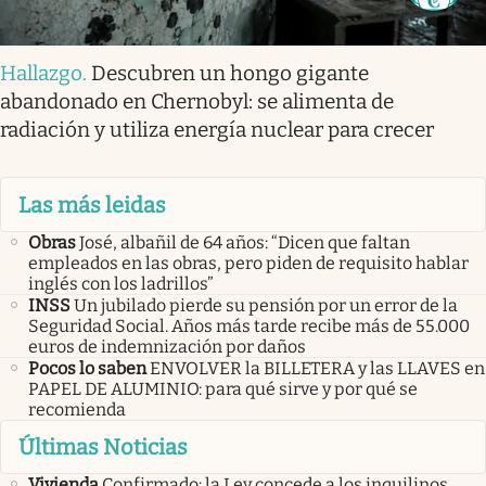
Hallazgo
.
Descubren un hongo gigante
abandonado en Chernobyl: se alimenta de
radiación y utiliza energía nuclear para crecer
Las más leidas
Obras
José, albañil de 64 años: “Dicen que faltan
empleados en las obras, pero piden de requisito hablar
inglés con los ladrillos”
INSS
Un jubilado pierde su pensión por un error de la
Seguridad Social. Años más tarde recibe más de 55.000
euros de indemnización por daños
Pocos lo saben
ENVOLVER la BILLETERA y las LLAVES en
PAPEL DE ALUMINIO: para qué sirve y por qué se
recomienda
Últimas Noticias
Vivienda
Confirmado: la Ley concede a los inquilinos