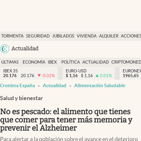
Últimas Noticias
TORMENTA
SEGURIDAD
JUBILADOS
VIVIENDA
ALQUILER
ACCIONE
Economía y finanzas
SOCIAL
Argentina
Actualidad
Política
España
Actualidad
ULTIMAS
ECONOMÍA
IBEX
POLÍTICA
ACTUALIDAD
CRIPTOMONE
México
NOTICIAS
Y
Y
IBEX 35
EURO-USD
EURONE
Criptomonedas
20.176
20.176
-0.02
%
$
1,16
$
1,16
0.01
%
USA
1965,65
FINANZAS
EURO
Cronista España
Actualidad
Alimentación Saludable
Colombia
España
Uruguay
Salud y bienestar
No es pescado: el alimento que tienes
que comer para tener más memoria y
prevenir el Alzheimer
Para alertar a la población sobre el avance en el deterioro