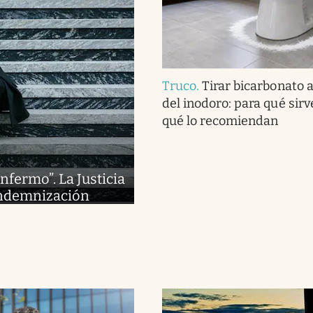
Truco
.
Tirar bicarbonato 
del inodoro: para qué sirv
qué lo recomiendan
nfermo”. La Justicia
indemnización