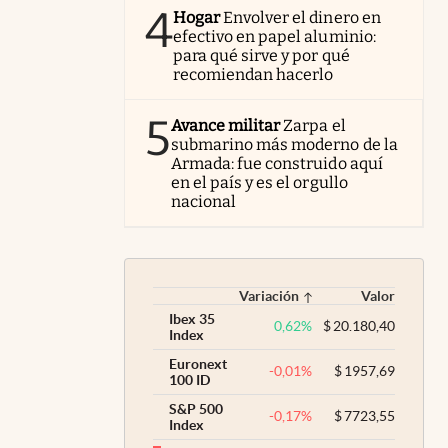
4
Hogar
Envolver el dinero en
efectivo en papel aluminio:
para qué sirve y por qué
recomiendan hacerlo
5
Avance militar
Zarpa el
submarino más moderno de la
Armada: fue construido aquí
en el país y es el orgullo
nacional
Variación
Valor
Ibex 35
0,62
%
$
20.180,40
Index
Euronext
-0,01
%
$
1957,69
100 ID
S&P 500
-0,17
%
$
7723,55
Index