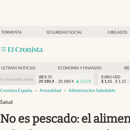
Últimas Noticias
TORMENTA
SEGURIDAD SOCIAL
JUBILADOS
Economía y finanzas
Política
Actualidad
Criptomonedas
ULTIMAS NOTICIAS
ECONOMÍA Y FINANZAS
IB
IBEX 35
EURO-USD
Ir a mercados online
20.180,4
20.180,4
0.62
%
$
1,15
$
1,15
Cronista España
Actualidad
Alimentación Saludable
Salud
No es pescado: el alime