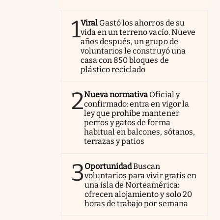
1
Viral
Gastó los ahorros de su
vida en un terreno vacío. Nueve
años después, un grupo de
voluntarios le construyó una
casa con 850 bloques de
plástico reciclado
2
Nueva normativa
Oficial y
confirmado: entra en vigor la
ley que prohíbe mantener
perros y gatos de forma
habitual en balcones, sótanos,
terrazas y patios
3
Oportunidad
Buscan
voluntarios para vivir gratis en
una isla de Norteamérica:
ofrecen alojamiento y solo 20
horas de trabajo por semana