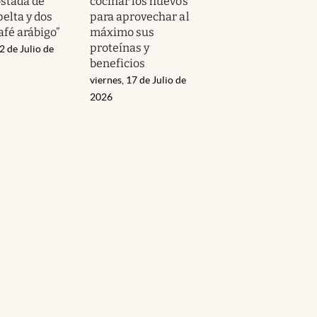
ostada de
cocinar los huevos
elta y dos
para aprovechar al
afé arábigo”
máximo sus
proteínas y
2 de Julio de
beneficios
viernes, 17 de Julio de
2026