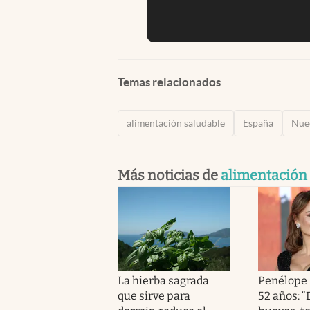
Temas relacionados
alimentación saludable
España
Nue
Más noticias de
alimentación
La hierba sagrada
Penélope 
que sirve para
52 años: 