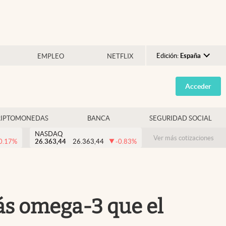
Edición:
España
EMPLEO
NETFLIX
Argentina
Acceder
España
México
RIPTOMONEDAS
BANCA
SEGURIDAD SOCIAL
USA
NASDAQ
Colombia
Ver más cotizaciones
0.17
%
26.363,44
26.363,44
-0.83
%
Uruguay
ás omega-3 que el