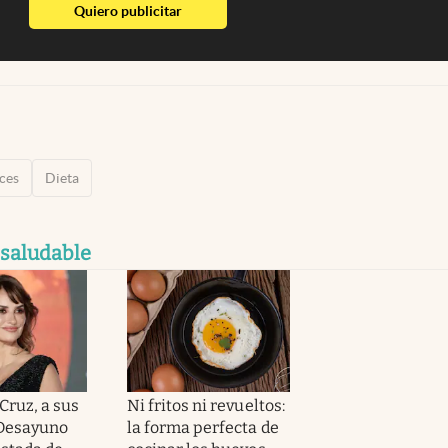
abre en nueva pestaña
Quiero publicitar
ces
Dieta
 saludable
Cruz, a sus
Ni fritos ni revueltos:
“Desayuno
la forma perfecta de