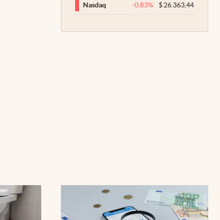
-0,83
%
$
26.363,44
Nasdaq