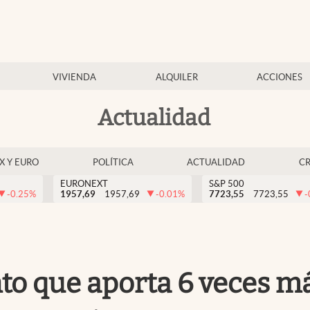
VIVIENDA
ALQUILER
ACCIONES
Actualidad
EX Y EURO
POLÍTICA
ACTUALIDAD
C
EURONEXT
S&P 500
-0.25
%
1957,69
1957,69
-0.01
%
7723,55
7723,55
-
nto que aporta 6 veces m