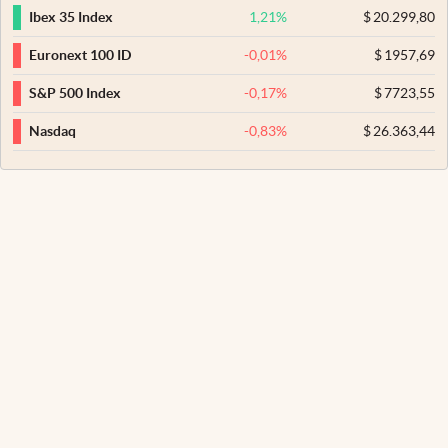
1,21
%
$
20.299,80
Ibex 35 Index
-0,01
%
$
1957,69
Euronext 100 ID
-0,17
%
$
7723,55
S&P 500 Index
-0,83
%
$
26.363,44
Nasdaq