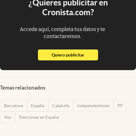
¿Quieres publicitar en
Cronista.com?
Accede aquí, completa tus datos y te
contactaremos.
abre en nueva pestaña
Quiero publicitar
Temas relacionados
Barcelona
España
Cataluña
independentismo
PP
Vox
Elecciones en España