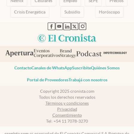
Netflix
Celulares
Empleo
SEPE
Precios
Crisis Energetica
Subsidio
Horóscopo
abre en nueva pestaña
abre en nueva pestaña
abre en nueva pestaña
abre en nueva pestaña
abre en nueva pestaña
Contacto
Canales de WhatsApp
Suscribite
Quiénes Somos
Portal de Proveedores
Trabajá con nosotros
Copyright 2025 cronista.com
Todos los derechos reservados
Términos y condiciones
Privacidad
Consentimiento
Tel:
+54 11 7078-3270
cronista.com
es propiedad de El Cronista Comercial S.A Registro de