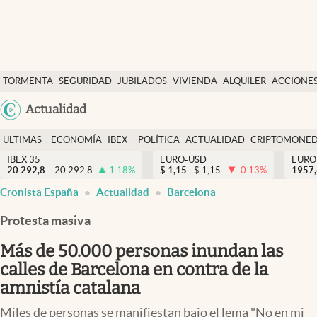
Últimas Noticias
TORMENTA
SEGURIDAD
JUBILADOS
VIVIENDA
ALQUILER
ACCIONE
Economía y finanzas
SOCIAL
Argentina
Actualidad
Política
España
Actualidad
ULTIMAS
ECONOMÍA
IBEX
POLÍTICA
ACTUALIDAD
CRIPTOMONE
México
NOTICIAS
Y
Y
IBEX 35
EURO-USD
EURO
Criptomonedas
20.292,8
20.292,8
1.18
%
$
1,15
$
1,15
-0.13
%
USA
1957
FINANZAS
EURO
Cronista España
Actualidad
Barcelona
Colombia
España
Uruguay
Protesta masiva
Más de 50.000 personas inundan las
calles de Barcelona en contra de la
amnistía catalana
Miles de personas se manifiestan bajo el lema "No en mi