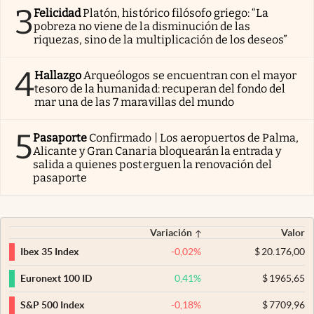
3
Felicidad
Platón, histórico filósofo griego: “La
pobreza no viene de la disminución de las
riquezas, sino de la multiplicación de los deseos”
4
Hallazgo
Arqueólogos se encuentran con el mayor
tesoro de la humanidad: recuperan del fondo del
mar una de las 7 maravillas del mundo
5
Pasaporte
Confirmado | Los aeropuertos de Palma,
Alicante y Gran Canaria bloquearán la entrada y
salida a quienes posterguen la renovación del
pasaporte
Variación
Valor
-0,02
%
$
20.176,00
Ibex 35 Index
0,41
%
$
1965,65
Euronext 100 ID
-0,18
%
$
7709,96
S&P 500 Index