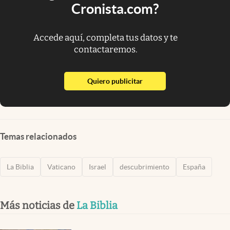
Cronista.com?
Accede aquí, completa tus datos y te
contactaremos.
abre en nueva pestaña
Quiero publicitar
Temas relacionados
La Biblia
Vaticano
Israel
descubrimiento
España
Más noticias de
La Biblia