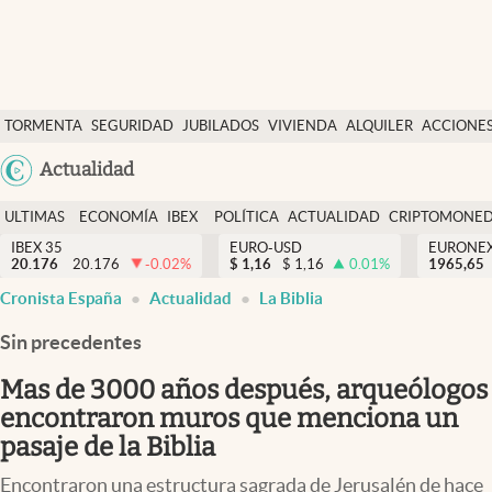
Últimas Noticias
TORMENTA
SEGURIDAD
JUBILADOS
VIVIENDA
ALQUILER
ACCIONE
Economía y finanzas
SOCIAL
Argentina
Actualidad
Política
España
Actualidad
ULTIMAS
ECONOMÍA
IBEX
POLÍTICA
ACTUALIDAD
CRIPTOMONE
México
NOTICIAS
Y
Y
IBEX 35
EURO-USD
EURONE
Criptomonedas
20.176
20.176
-0.02
%
$
1,16
$
1,16
0.01
%
USA
1965,65
FINANZAS
EURO
Cronista España
Actualidad
La Biblia
Colombia
España
Uruguay
Sin precedentes
Mas de 3000 años después, arqueólogos
encontraron muros que menciona un
pasaje de la Biblia
Encontraron una estructura sagrada de Jerusalén de hace