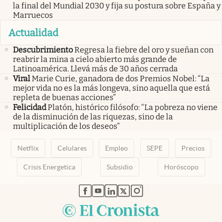
la final del Mundial 2030 y fija su postura sobre España y
Marruecos
Actualidad
Descubrimiento
Regresa la fiebre del oro y sueñan con
reabrir la mina a cielo abierto más grande de
Latinoamérica. Llevá más de 30 años cerrada
Viral
Marie Curie, ganadora de dos Premios Nobel: “La
mejor vida no es la más longeva, sino aquella que está
repleta de buenas acciones”
Felicidad
Platón, histórico filósofo: “La pobreza no viene
de la disminución de las riquezas, sino de la
multiplicación de los deseos”
Netflix
Celulares
Empleo
SEPE
Precios
Crisis Energetica
Subsidio
Horóscopo
abre en nueva pestaña
abre en nueva pestaña
abre en nueva pestaña
abre en nueva pestaña
abre en nueva pestaña