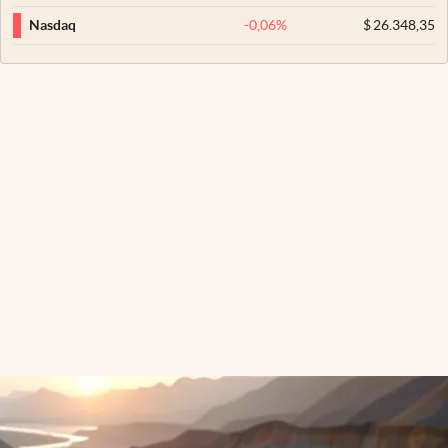
-0,06
%
$
26.348,35
Nasdaq