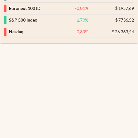
-0,01
%
$
1957,69
Euronext 100 ID
1,79
%
$
7736,52
S&P 500 Index
-0,83
%
$
26.363,44
Nasdaq