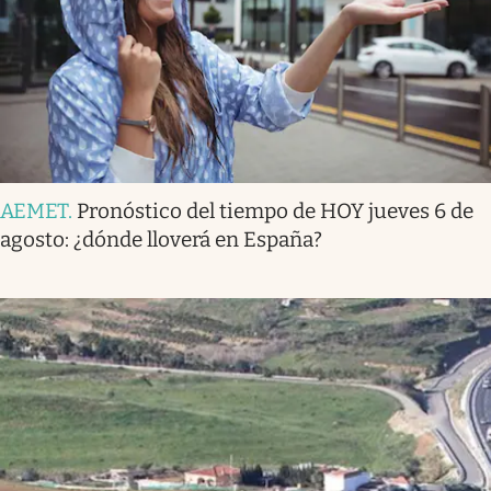
AEMET
.
Pronóstico del tiempo de HOY jueves 6 de
agosto: ¿dónde lloverá en España?