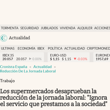
Últimas Noticias
TORMENTA
SEGURIDAD
JUBILADOS
VIVIENDA
ALQUILER
ACCIONE
Economía y finanzas
SOCIAL
Argentina
Actualidad
Política
España
Actualidad
ULTIMAS
ECONOMÍA
IBEX
POLÍTICA
ACTUALIDAD
CRIPTOMONE
México
NOTICIAS
Y
Y
IBEX 35
EURO-USD
EURONE
Criptomonedas
20.057
20.057
0.00
%
$
1,15
$
1,15
-0.03
%
USA
1957,69
FINANZAS
EURO
Cronista España
Actualidad
Colombia
España
Reducción De La Jornada Laboral
Uruguay
Trabajo
Los supermercados desaprueban la
reducción de la jornada laboral: "Ignora
el servicio que prestamos a la sociedad"