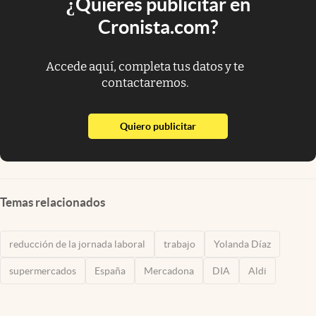
¿Quieres publicitar en
Cronista.com?
Accede aquí, completa tus datos y te
contactaremos.
abre en nueva pestaña
Quiero publicitar
Temas relacionados
reducción de la jornada laboral
trabajo
Yolanda Díaz
supermercados
España
Mercadona
DIA
Aldi