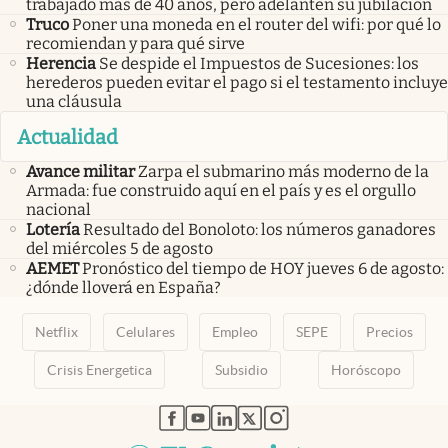
trabajado más de 40 años, pero adelanten su jubilación
Truco
Poner una moneda en el router del wifi: por qué lo
recomiendan y para qué sirve
Herencia
Se despide el Impuestos de Sucesiones: los
herederos pueden evitar el pago si el testamento incluye
una cláusula
Actualidad
Avance militar
Zarpa el submarino más moderno de la
Armada: fue construido aquí en el país y es el orgullo
nacional
Lotería
Resultado del Bonoloto: los números ganadores
del miércoles 5 de agosto
AEMET
Pronóstico del tiempo de HOY jueves 6 de agosto:
¿dónde lloverá en España?
Netflix
Celulares
Empleo
SEPE
Precios
Crisis Energetica
Subsidio
Horóscopo
abre en nueva pestaña
abre en nueva pestaña
abre en nueva pestaña
abre en nueva pestaña
abre en nueva pestaña