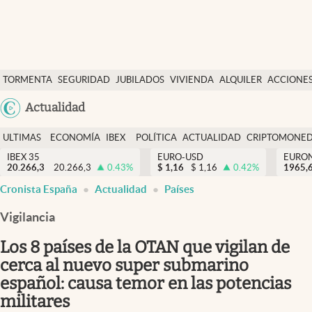
Últimas Noticias
TORMENTA
SEGURIDAD
JUBILADOS
VIVIENDA
ALQUILER
ACCIONE
Economía y finanzas
SOCIAL
Argentina
Actualidad
Política
España
Actualidad
ULTIMAS
ECONOMÍA
IBEX
POLÍTICA
ACTUALIDAD
CRIPTOMONE
México
NOTICIAS
Y
Y
IBEX 35
EURO-USD
EURO
Criptomonedas
20.266,3
20.266,3
0.43
%
$
1,16
$
1,16
0.42
%
USA
1965,
FINANZAS
EURO
Cronista España
Actualidad
Países
Colombia
España
Uruguay
Vigilancia
Los 8 países de la OTAN que vigilan de
cerca al nuevo super submarino
español: causa temor en las potencias
militares