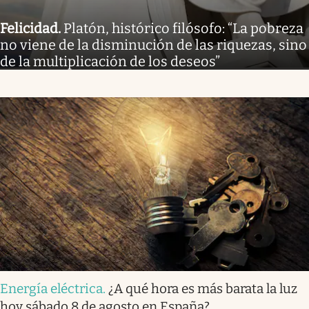
Felicidad
.
Platón, histórico filósofo: “La pobreza
no viene de la disminución de las riquezas, sino
de la multiplicación de los deseos”
Energía eléctrica
.
¿A qué hora es más barata la luz
hoy sábado 8 de agosto en España?