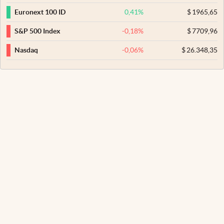
0,41
%
$
1965,65
Euronext 100 ID
-0,18
%
$
7709,96
S&P 500 Index
-0,06
%
$
26.348,35
Nasdaq