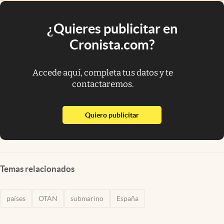
¿Quieres publicitar en
Cronista.com?
Accede aquí, completa tus datos y te
contactaremos.
abre en nueva pestaña
Quiero publicitar
Temas relacionados
países
OTAN
submarino
España