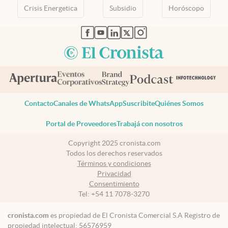
Crisis Energetica
Subsidio
Horóscopo
abre en nueva pestaña
abre en nueva pestaña
abre en nueva pestaña
abre en nueva pestaña
abre en nueva pestaña
Contacto
Canales de WhatsApp
Suscribite
Quiénes Somos
Portal de Proveedores
Trabajá con nosotros
Copyright 2025 cronista.com
Todos los derechos reservados
Términos y condiciones
Privacidad
Consentimiento
Tel:
+54 11 7078-3270
cronista.com
es propiedad de El Cronista Comercial S.A Registro de
propiedad intelectual: 56576959