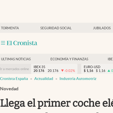
Últimas Noticias
TORMENTA
SEGURIDAD SOCIAL
JUBILADOS
Economía y finanzas
Política
Actualidad
Criptomonedas
ULTIMAS NOTICIAS
ECONOMÍA Y FINANZAS
IB
IBEX 35
EURO-USD
Ir a mercados online
20.176
20.176
-0.02
%
$
1,16
$
1,16
0
Cronista España
Actualidad
Industria Automotriz
Novedad
Llega el primer coche el