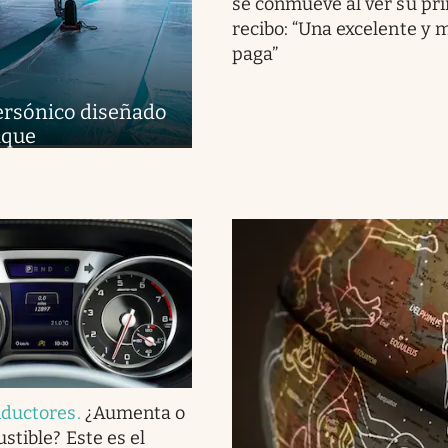
se conmueve al ver su pr
recibo: “Una excelente y 
paga”
upersónico diseñado
aque
nductores
.
¿Aumenta o
stible? Este es el