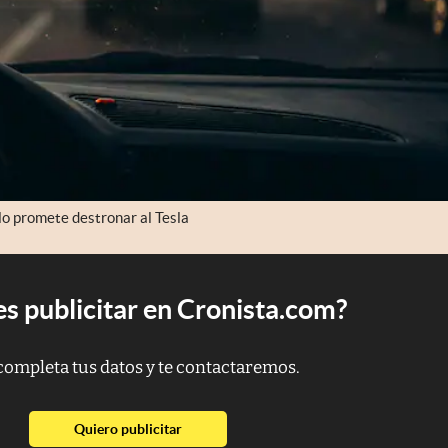
lo promete destronar al Tesla
s publicitar en Cronista.com?
completa tus datos y te contactaremos.
abre en nueva pestaña
Quiero publicitar