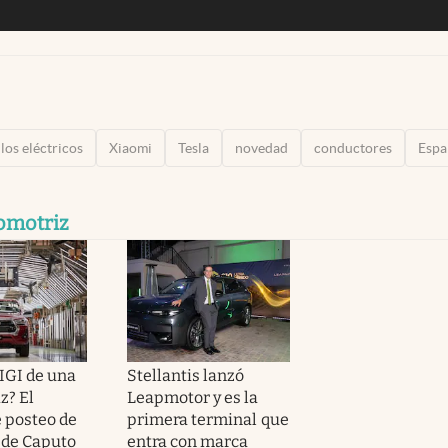
los eléctricos
Xiaomi
Tesla
novedad
conductores
Espa
omotriz
IGI de una
Stellantis lanzó
z? El
Leapmotor y es la
 posteo de
primera terminal que
 de Caputo
entra con marca