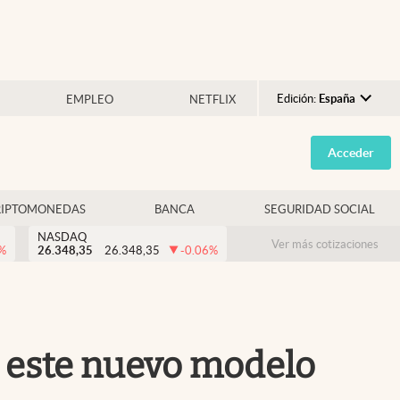
Edición:
España
EMPLEO
NETFLIX
Argentina
Acceder
España
México
RIPTOMONEDAS
BANCA
SEGURIDAD SOCIAL
USA
NASDAQ
Colombia
Ver más cotizaciones
%
26.348,35
26.348,35
-0.06
%
Uruguay
s: este nuevo modelo