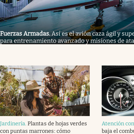
Fuerzas Armadas
.
Así es el avión caza ágil y s
para entrenamiento avanzado y misiones de at
Jardinería
.
Plantas de hojas verdes
Atención co
con puntas marrones: cómo
baja el combu