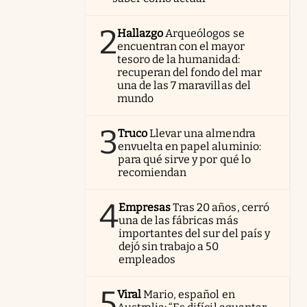
2
Hallazgo
Arqueólogos se
encuentran con el mayor
tesoro de la humanidad:
recuperan del fondo del mar
una de las 7 maravillas del
mundo
3
Truco
Llevar una almendra
envuelta en papel aluminio:
para qué sirve y por qué lo
recomiendan
4
Empresas
Tras 20 años, cerró
una de las fábricas más
importantes del sur del país y
dejó sin trabajo a 50
empleados
5
Viral
Mario, español en