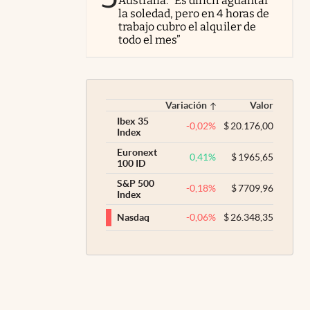
Australia: “Es difícil aguantar
la soledad, pero en 4 horas de
trabajo cubro el alquiler de
todo el mes”
Variación
Valor
Ibex 35
-0,02
%
$
20.176,00
Index
Euronext
0,41
%
$
1965,65
100 ID
S&P 500
-0,18
%
$
7709,96
Index
-0,06
%
$
26.348,35
Nasdaq