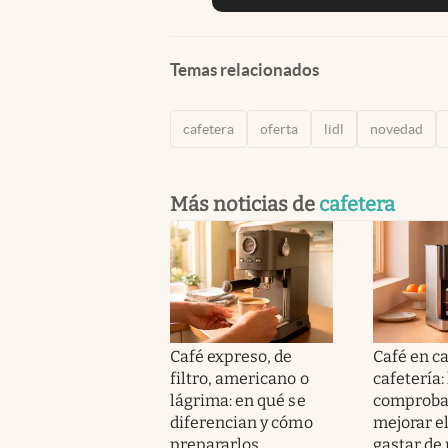
Temas relacionados
cafetera
oferta
lidl
novedad
Más noticias de
cafetera
Café expreso, de
Café en c
filtro, americano o
cafetería:
lágrima: en qué se
comproba
diferencian y cómo
mejorar el
prepararlos
gastar de