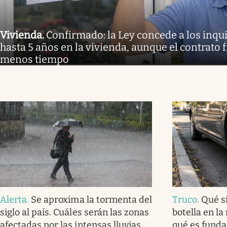
Vivienda
.
Confirmado: la Ley concede a los inq
hasta 5 años en la vivienda, aunque el contrato 
menos tiempo
Alerta
.
Se aproxima la tormenta del
Truco
.
Qué s
siglo al país. Cuáles serán las zonas
botella en la
afectadas por las intensas lluvias
qué es fund