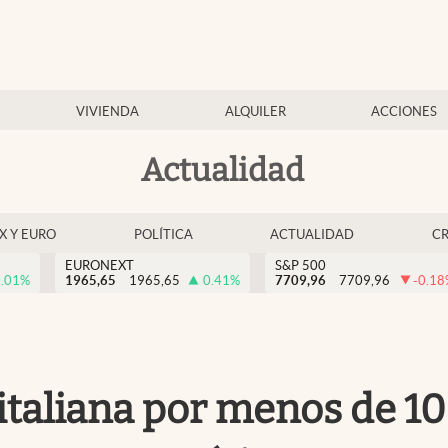
VIVIENDA
ALQUILER
ACCIONES
Actualidad
EX Y EURO
POLÍTICA
ACTUALIDAD
C
EURONEXT
S&P 500
.01
%
1965,65
1965,65
0.41
%
7709,96
7709,96
-0.18
 italiana por menos de 10