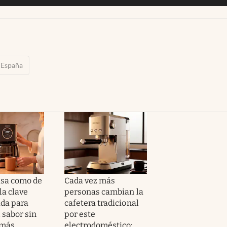
España
asa como de
Cada vez más
 la clave
personas cambian la
da para
cafetera tradicional
 sabor sin
por este
 más
electrodoméstico: