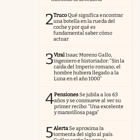
2
Truco
Qué significa encontrar
una botella en la rueda del
coche y por qué es
fundamental saber cómo
actuar
3
Viral
Isaac Moreno Gallo,
ingeniero e historiador: “Sin la
caída del Imperio romano, el
hombre hubiera llegado a la
Luna en el año 1000”
4
Pensiones
Se jubila a los 63
años y se conmueve al ver su
primer recibo: “Una excelente
y maravillosa paga”
5
Alerta
Se aproxima la
tormenta del siglo al país.