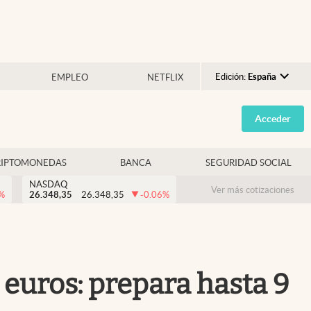
Edición:
España
EMPLEO
NETFLIX
Argentina
Acceder
España
México
RIPTOMONEDAS
BANCA
SEGURIDAD SOCIAL
USA
NASDAQ
Colombia
Ver más cotizaciones
%
26.348,35
26.348,35
-0.06
%
Uruguay
 euros: prepara hasta 9