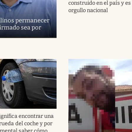
construido en el país y es
orgullo nacional
uilinos permanecer
firmado sea por
ignifica encontrar una
 rueda del coche y por
amental saber cómo