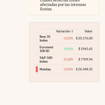
Cuáles serán las zonas
afectadas por las intensas
lluvias
Variación
Valor
Ibex 35
-0,02
%
$
20.176,00
Index
Euronext
0,41
%
$
1965,65
100 ID
S&P 500
-0,18
%
$
7709,96
Index
-0,06
%
$
26.348,35
Nasdaq