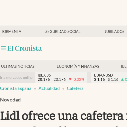
Últimas Noticias
TORMENTA
SEGURIDAD SOCIAL
JUBILADOS
Economía y finanzas
Política
Actualidad
Criptomonedas
ULTIMAS NOTICIAS
ECONOMÍA Y FINANZAS
IB
IBEX 35
EURO-USD
Ir a mercados online
20.176
20.176
-0.02
%
$
1,16
$
1,16
0
Cronista España
Actualidad
Cafetera
Novedad
Lidl ofrece una cafetera