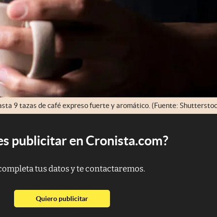
asta 9 tazas de café expreso fuerte y aromático. (Fuente: Shuttersto
s publicitar en Cronista.com?
completa tus datos y te contactaremos.
abre en nueva pestaña
Quiero publicitar