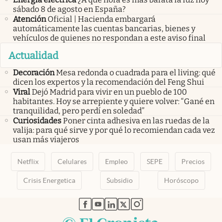
sábado 8 de agosto en España?
Atención
Oficial | Hacienda embargará
automáticamente las cuentas bancarias, bienes y
vehículos de quienes no respondan a este aviso final
Actualidad
Decoración
Mesa redonda o cuadrada para el living: qué
dicen los expertos y la recomendación del Feng Shui
Viral
Dejó Madrid para vivir en un pueblo de 100
habitantes. Hoy se arrepiente y quiere volver: “Gané en
tranquilidad, pero perdí en soledad”
Curiosidades
Poner cinta adhesiva en las ruedas de la
valija: para qué sirve y por qué lo recomiendan cada vez
usan más viajeros
Netflix
Celulares
Empleo
SEPE
Precios
Crisis Energetica
Subsidio
Horóscopo
abre en nueva pestaña
abre en nueva pestaña
abre en nueva pestaña
abre en nueva pestaña
abre en nueva pestaña