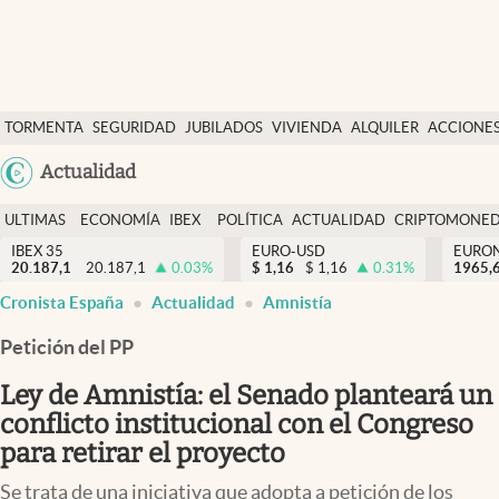
Últimas Noticias
TORMENTA
SEGURIDAD
JUBILADOS
VIVIENDA
ALQUILER
ACCIONE
Economía y finanzas
SOCIAL
Argentina
Actualidad
Política
España
Actualidad
ULTIMAS
ECONOMÍA
IBEX
POLÍTICA
ACTUALIDAD
CRIPTOMONE
México
NOTICIAS
Y
Y
IBEX 35
EURO-USD
EURO
Criptomonedas
20.187,1
20.187,1
0.03
%
$
1,16
$
1,16
0.31
%
USA
1965,
FINANZAS
EURO
abre en nueva pestaña
abre en nueva pestaña
Cronista España
Actualidad
Amnistía
Colombia
España
Uruguay
Petición del PP
Ley de Amnistía: el Senado planteará un
conflicto institucional con el Congreso
para retirar el proyecto
Se trata de una iniciativa que adopta a petición de los