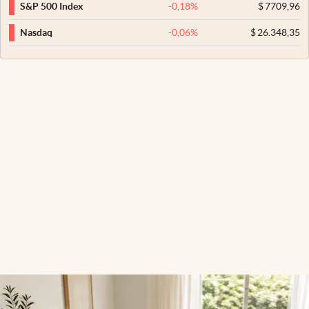
-0,18
%
$
7709,96
S&P 500 Index
-0,06
%
$
26.348,35
Nasdaq