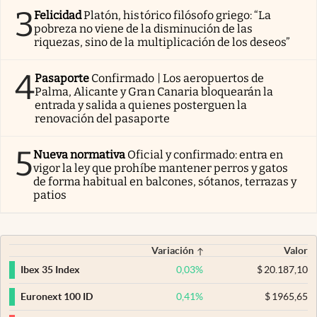
3
Felicidad
Platón, histórico filósofo griego: “La
pobreza no viene de la disminución de las
riquezas, sino de la multiplicación de los deseos”
4
Pasaporte
Confirmado | Los aeropuertos de
Palma, Alicante y Gran Canaria bloquearán la
entrada y salida a quienes posterguen la
renovación del pasaporte
5
Nueva normativa
Oficial y confirmado: entra en
vigor la ley que prohíbe mantener perros y gatos
de forma habitual en balcones, sótanos, terrazas y
patios
Variación
Valor
0,03
%
$
20.187,10
Ibex 35 Index
0,41
%
$
1965,65
Euronext 100 ID