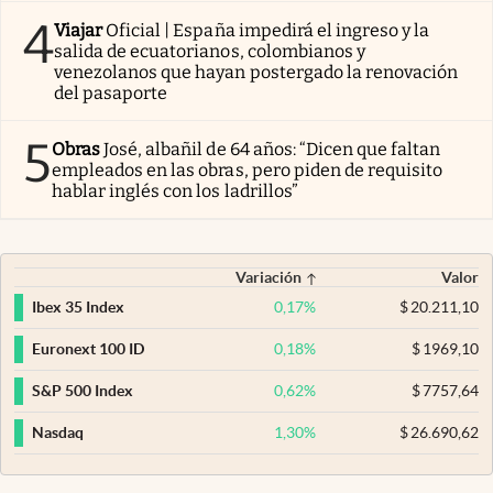
4
Viajar
Oficial | España impedirá el ingreso y la
salida de ecuatorianos, colombianos y
venezolanos que hayan postergado la renovación
del pasaporte
5
Obras
José, albañil de 64 años: “Dicen que faltan
empleados en las obras, pero piden de requisito
hablar inglés con los ladrillos”
Variación
Valor
0,17
%
$
20.211,10
Ibex 35 Index
0,18
%
$
1969,10
Euronext 100 ID
0,62
%
$
7757,64
S&P 500 Index
1,30
%
$
26.690,62
Nasdaq