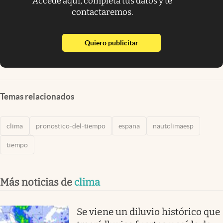
Accede aquí, completa tus datos y te
contactaremos.
abre en nueva pestaña
Quiero publicitar
Temas relacionados
clima
pronostico-del-tiempo
espana
nautclimaesp
tiempo
Más noticias de
clima
Se viene un diluvio histórico que