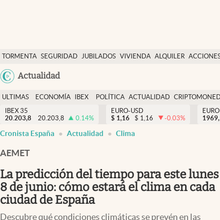
Últimas Noticias
TORMENTA
SEGURIDAD
JUBILADOS
VIVIENDA
ALQUILER
ACCIONE
Economía y finanzas
SOCIAL
Argentina
Actualidad
Política
España
Actualidad
ULTIMAS
ECONOMÍA
IBEX
POLÍTICA
ACTUALIDAD
CRIPTOMONE
México
NOTICIAS
Y
Y
IBEX 35
EURO-USD
EURO
Criptomonedas
20.203,8
20.203,8
0.14
%
$
1,16
$
1,16
-0.03
%
USA
1969,
FINANZAS
EURO
Cronista España
Actualidad
Clima
Colombia
España
Uruguay
AEMET
La predicción del tiempo para este lunes
8 de junio: cómo estará el clima en cada
ciudad de España
Descubre qué condiciones climáticas se prevén en las