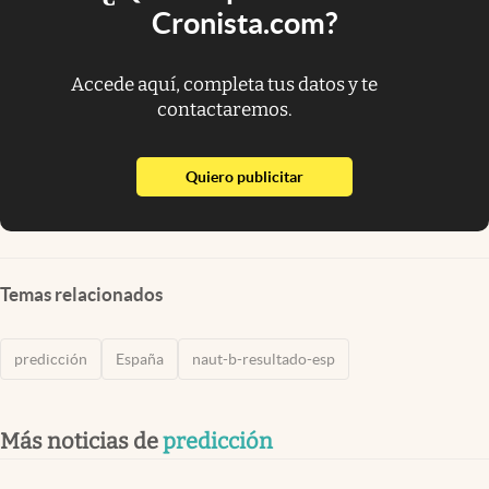
Cronista.com?
Accede aquí, completa tus datos y te
contactaremos.
abre en nueva pestaña
Quiero publicitar
Temas relacionados
predicción
España
naut-b-resultado-esp
Más noticias de
predicción