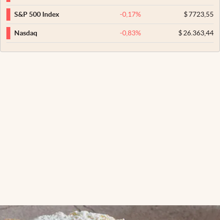
-0,17
%
$
7723,55
S&P 500 Index
-0,83
%
$
26.363,44
Nasdaq