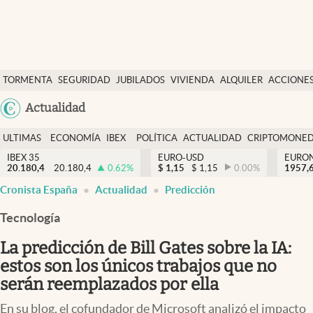
Últimas Noticias
TORMENTA
SEGURIDAD
JUBILADOS
VIVIENDA
ALQUILER
ACCIONE
Economía y finanzas
SOCIAL
Argentina
Actualidad
Política
España
Actualidad
ULTIMAS
ECONOMÍA
IBEX
POLÍTICA
ACTUALIDAD
CRIPTOMONE
México
NOTICIAS
Y
Y
IBEX 35
EURO-USD
EURO
Criptomonedas
20.180,4
20.180,4
0.62
%
$
1,15
$
1,15
0.00
%
USA
1957,
FINANZAS
EURO
Cronista España
Actualidad
Predicción
Colombia
España
Uruguay
Tecnología
La predicción de Bill Gates sobre la IA:
estos son los únicos trabajos que no
serán reemplazados por ella
En su blog, el cofundador de Microsoft analizó el impacto