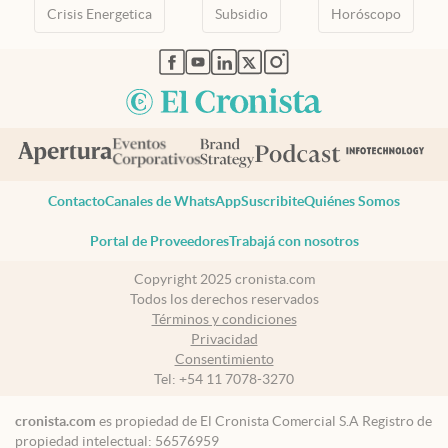
Crisis Energetica
Subsidio
Horóscopo
abre en nueva pestaña
abre en nueva pestaña
abre en nueva pestaña
abre en nueva pestaña
abre en nueva pestaña
Contacto
Canales de WhatsApp
Suscribite
Quiénes Somos
Portal de Proveedores
Trabajá con nosotros
Copyright 2025 cronista.com
Todos los derechos reservados
Términos y condiciones
Privacidad
Consentimiento
Tel:
+54 11 7078-3270
cronista.com
es propiedad de El Cronista Comercial S.A Registro de
propiedad intelectual: 56576959