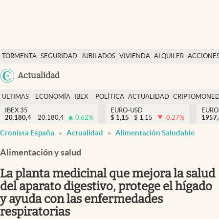
Últimas Noticias
TORMENTA
SEGURIDAD
JUBILADOS
VIVIENDA
ALQUILER
ACCIONE
Economía y finanzas
SOCIAL
Argentina
Actualidad
Política
España
Actualidad
ULTIMAS
ECONOMÍA
IBEX
POLÍTICA
ACTUALIDAD
CRIPTOMONE
México
NOTICIAS
Y
Y
IBEX 35
EURO-USD
EURO
Criptomonedas
20.180,4
20.180,4
0.62
%
$
1,15
$
1,15
-0.27
%
USA
1957
FINANZAS
EURO
Cronista España
Actualidad
Alimentación Saludable
Colombia
España
Uruguay
Alimentación y salud
La planta medicinal que mejora la salud
del aparato digestivo, protege el hígado
y ayuda con las enfermedades
respiratorias