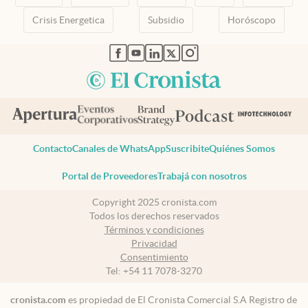
Crisis Energetica
Subsidio
Horóscopo
abre en nueva pestaña
abre en nueva pestaña
abre en nueva pestaña
abre en nueva pestaña
abre en nueva pestaña
Contacto
Canales de WhatsApp
Suscribite
Quiénes Somos
Portal de Proveedores
Trabajá con nosotros
Copyright 2025 cronista.com
Todos los derechos reservados
Términos y condiciones
Privacidad
Consentimiento
Tel:
+54 11 7078-3270
cronista.com
es propiedad de El Cronista Comercial S.A Registro de