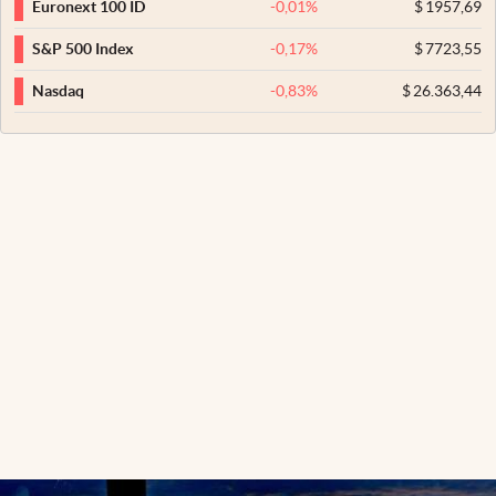
-0,01
%
$
1957,69
Euronext 100 ID
-0,17
%
$
7723,55
S&P 500 Index
-0,83
%
$
26.363,44
Nasdaq