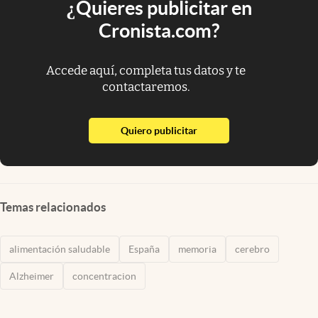
¿Quieres publicitar en
Cronista.com?
Accede aquí, completa tus datos y te
contactaremos.
abre en nueva pestaña
Quiero publicitar
Temas relacionados
alimentación saludable
España
memoria
cerebro
Alzheimer
concentracion