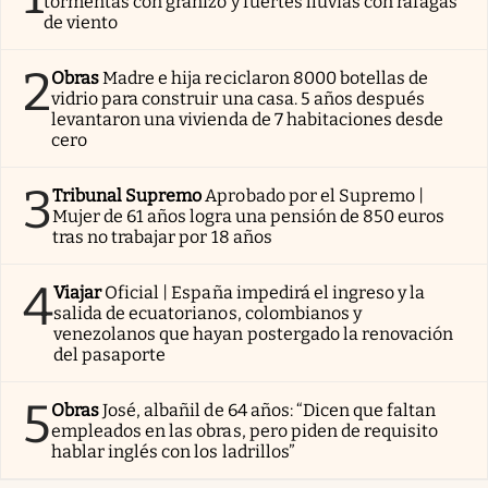
tormentas con granizo y fuertes lluvias con ráfagas
de viento
2
Obras
Madre e hija reciclaron 8000 botellas de
vidrio para construir una casa. 5 años después
levantaron una vivienda de 7 habitaciones desde
cero
3
Tribunal Supremo
Aprobado por el Supremo |
Mujer de 61 años logra una pensión de 850 euros
tras no trabajar por 18 años
4
Viajar
Oficial | España impedirá el ingreso y la
salida de ecuatorianos, colombianos y
venezolanos que hayan postergado la renovación
del pasaporte
5
Obras
José, albañil de 64 años: “Dicen que faltan
empleados en las obras, pero piden de requisito
hablar inglés con los ladrillos”