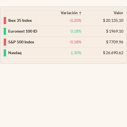
Variación
Valor
-0,20
%
$
20.135,10
Ibex 35 Index
0,18
%
$
1969,10
Euronext 100 ID
-0,18
%
$
7709,96
S&P 500 Index
1,30
%
$
26.690,62
Nasdaq