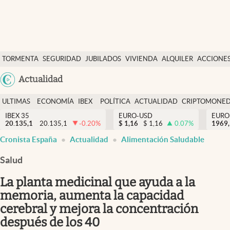
Últimas Noticias
TORMENTA
SEGURIDAD
JUBILADOS
VIVIENDA
ALQUILER
ACCIONE
Economía y finanzas
SOCIAL
Argentina
Actualidad
Política
España
Actualidad
ULTIMAS
ECONOMÍA
IBEX
POLÍTICA
ACTUALIDAD
CRIPTOMONE
México
NOTICIAS
Y
Y
IBEX 35
EURO-USD
EURO
Criptomonedas
20.135,1
20.135,1
-0.20
%
$
1,16
$
1,16
0.07
%
USA
1969,
FINANZAS
EURO
Cronista España
Actualidad
Alimentación Saludable
Colombia
España
Uruguay
Salud
La planta medicinal que ayuda a la
memoria, aumenta la capacidad
cerebral y mejora la concentración
después de los 40