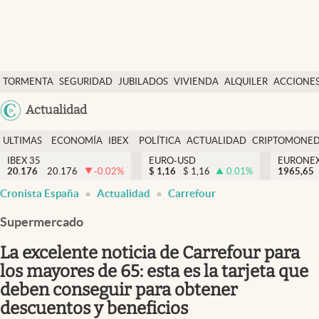
Últimas Noticias
TORMENTA
SEGURIDAD
JUBILADOS
VIVIENDA
ALQUILER
ACCIONE
Economía y finanzas
SOCIAL
Argentina
Actualidad
Política
España
Actualidad
ULTIMAS
ECONOMÍA
IBEX
POLÍTICA
ACTUALIDAD
CRIPTOMONE
México
NOTICIAS
Y
Y
IBEX 35
EURO-USD
EURONE
Criptomonedas
20.176
20.176
-0.02
%
$
1,16
$
1,16
0.01
%
USA
1965,65
FINANZAS
EURO
Cronista España
Actualidad
Carrefour
Colombia
España
Uruguay
Supermercado
La excelente noticia de Carrefour para
los mayores de 65: esta es la tarjeta que
deben conseguir para obtener
descuentos y beneficios