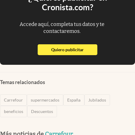
Cronista.com?
Accede aquí, completa tus datos y te
contactaremos.
abre en nueva pestaña
Quiero publicitar
Temas relacionados
Carrefour
supermercados
España
Jubilados
beneficios
Descuentos
Más noticias de
Carrefour