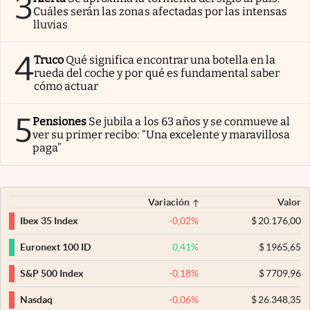
3
Cuáles serán las zonas afectadas por las intensas
lluvias
4
Truco
Qué significa encontrar una botella en la
rueda del coche y por qué es fundamental saber
cómo actuar
5
Pensiones
Se jubila a los 63 años y se conmueve al
ver su primer recibo: “Una excelente y maravillosa
paga”
Variación
Valor
-0,02
%
$
20.176,00
Ibex 35 Index
0,41
%
$
1965,65
Euronext 100 ID
-0,18
%
$
7709,96
S&P 500 Index
-0,06
%
$
26.348,35
Nasdaq