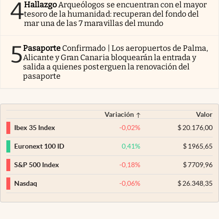
4
Hallazgo
Arqueólogos se encuentran con el mayor
tesoro de la humanidad: recuperan del fondo del
mar una de las 7 maravillas del mundo
5
Pasaporte
Confirmado | Los aeropuertos de Palma,
Alicante y Gran Canaria bloquearán la entrada y
salida a quienes posterguen la renovación del
pasaporte
Variación
Valor
-0,02
%
$
20.176,00
Ibex 35 Index
0,41
%
$
1965,65
Euronext 100 ID
-0,18
%
$
7709,96
S&P 500 Index
-0,06
%
$
26.348,35
Nasdaq