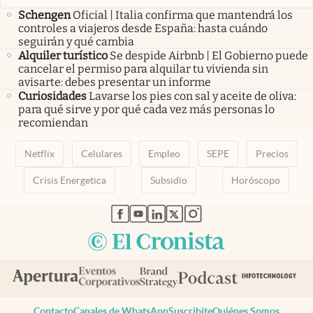
Schengen
Oficial | Italia confirma que mantendrá los
controles a viajeros desde España: hasta cuándo
seguirán y qué cambia
Alquiler turístico
Se despide Airbnb | El Gobierno puede
cancelar el permiso para alquilar tu vivienda sin
avisarte: debes presentar un informe
Curiosidades
Lavarse los pies con sal y aceite de oliva:
para qué sirve y por qué cada vez más personas lo
recomiendan
Netflix
Celulares
Empleo
SEPE
Precios
Crisis Energetica
Subsidio
Horóscopo
abre en nueva pestaña
abre en nueva pestaña
abre en nueva pestaña
abre en nueva pestaña
abre en nueva pestaña
Contacto
Canales de WhatsApp
Suscribite
Quiénes Somos