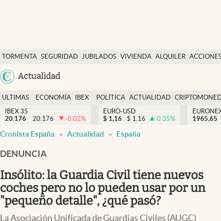
Últimas Noticias
TORMENTA
SEGURIDAD
JUBILADOS
VIVIENDA
ALQUILER
ACCIONE
Economía y finanzas
SOCIAL
Argentina
Actualidad
Política
España
Actualidad
ULTIMAS
ECONOMÍA
IBEX
POLÍTICA
ACTUALIDAD
CRIPTOMONE
México
NOTICIAS
Y
Y
IBEX 35
EURO-USD
EURONE
Criptomonedas
20.176
20.176
-0.02
%
$
1,16
$
1,16
0.35
%
USA
1965,65
FINANZAS
EURO
Cronista España
Actualidad
España
Colombia
España
Uruguay
DENUNCIA
Insólito: la Guardia Civil tiene nuevos
coches pero no lo pueden usar por un
"pequeño detalle", ¿qué pasó?
La Asociación Unificada de Guardias Civiles (AUGC)