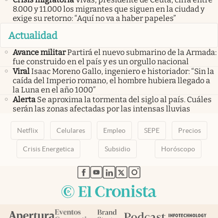
8.000 y 11.000 los migrantes que siguen en la ciudad y
exige su retorno: “Aquí no va a haber papeles”
Actualidad
Avance militar
Partirá el nuevo submarino de la Armada:
fue construido en el país y es un orgullo nacional
Viral
Isaac Moreno Gallo, ingeniero e historiador: “Sin la
caída del Imperio romano, el hombre hubiera llegado a
la Luna en el año 1000”
Alerta
Se aproxima la tormenta del siglo al país. Cuáles
serán las zonas afectadas por las intensas lluvias
Netflix
Celulares
Empleo
SEPE
Precios
Crisis Energetica
Subsidio
Horóscopo
abre en nueva pestaña
abre en nueva pestaña
abre en nueva pestaña
abre en nueva pestaña
abre en nueva pestaña