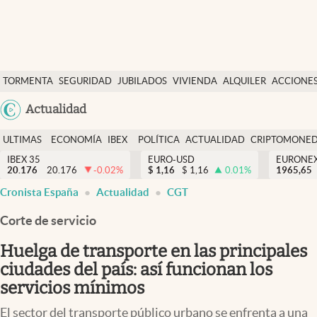
Últimas Noticias
TORMENTA
SEGURIDAD
JUBILADOS
VIVIENDA
ALQUILER
ACCIONE
Economía y finanzas
SOCIAL
Argentina
Actualidad
Política
España
Actualidad
ULTIMAS
ECONOMÍA
IBEX
POLÍTICA
ACTUALIDAD
CRIPTOMONE
México
NOTICIAS
Y
Y
IBEX 35
EURO-USD
EURONE
Criptomonedas
20.176
20.176
-0.02
%
$
1,16
$
1,16
0.01
%
USA
1965,65
FINANZAS
EURO
Cronista España
Actualidad
CGT
Colombia
España
Uruguay
Corte de servicio
Huelga de transporte en las principales
ciudades del país: así funcionan los
servicios mínimos
El sector del transporte público urbano se enfrenta a una