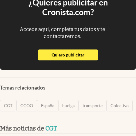
¿Quieres publicitar en
Cronista.com?
Accede aquí, completa tus datos y te
contactaremos.
abre en nueva pestaña
Quiero publicitar
Temas relacionados
CGT
CCOO
España
huelga
transporte
Colectivo
Más noticias de
CGT