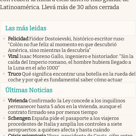
Latinoamérica. Llevá más de 30 años cerrada
Las más leidas
Felicidad
Fiódor Dostoievski, histórico escritor ruso:
“Colón no fue feliz al momento en que descubrió
América, sino mientras la descubría”
Viral
Isaac Moreno Gallo, ingeniero e historiador: “Sin la
caída del Imperio romano, el hombre hubiera llegado a
la Luna en el año 1000”
Truco
Qué significa encontrar una botella en la rueda del
coche y por qué es fundamental saber cómo actuar
Últimas Noticias
Vivienda
Confirmado: la Ley concede a los inquilinos
permanecer hasta 5 años en la vivienda, aunque el
contrato firmado sea por menos tiempo
Schengen
España pide el pasaporte a los viajeros
procedentes de Italia y amplía los controles a siete
aeropuertos: a quiénes afecta y hasta cuándo
Crisis migratoria
Vivas, presidente de Ceuta, cifra entre