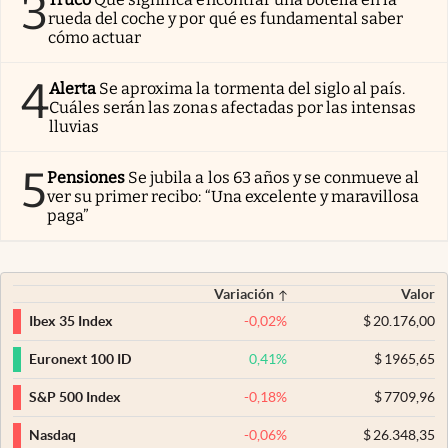
3
rueda del coche y por qué es fundamental saber
cómo actuar
4
Alerta
Se aproxima la tormenta del siglo al país.
Cuáles serán las zonas afectadas por las intensas
lluvias
5
Pensiones
Se jubila a los 63 años y se conmueve al
ver su primer recibo: “Una excelente y maravillosa
paga”
Variación
Valor
-0,02
%
$
20.176,00
Ibex 35 Index
0,41
%
$
1965,65
Euronext 100 ID
-0,18
%
$
7709,96
S&P 500 Index
-0,06
%
$
26.348,35
Nasdaq