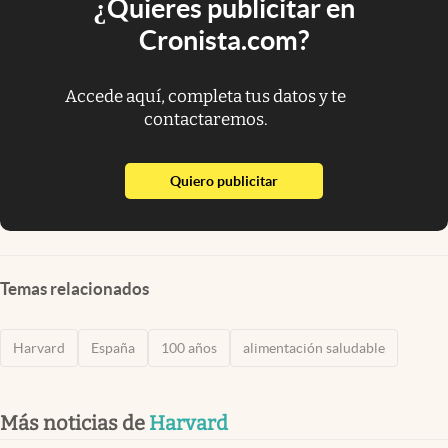
¿Quieres publicitar en
Cronista.com?
Accede aquí, completa tus datos y te
contactaremos.
abre en nueva pestaña
Quiero publicitar
Temas relacionados
Harvard
España
100 años
alimentación saludable
Más noticias de
Harvard