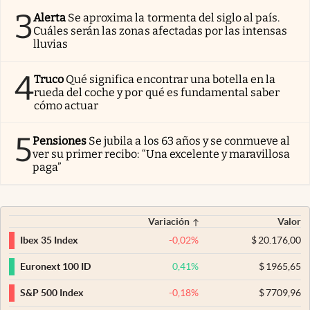
3
Alerta
Se aproxima la tormenta del siglo al país.
Cuáles serán las zonas afectadas por las intensas
lluvias
4
Truco
Qué significa encontrar una botella en la
rueda del coche y por qué es fundamental saber
cómo actuar
5
Pensiones
Se jubila a los 63 años y se conmueve al
ver su primer recibo: “Una excelente y maravillosa
paga”
Variación
Valor
-0,02
%
$
20.176,00
Ibex 35 Index
0,41
%
$
1965,65
Euronext 100 ID
-0,18
%
$
7709,96
S&P 500 Index