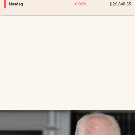
-0,06
%
$
26.348,35
Nasdaq