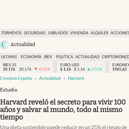
Últimas Noticias
TORMENTA
SEGURIDAD
JUBILADOS
VIVIENDA
ALQUILER
ACCIONE
Economía y finanzas
SOCIAL
Argentina
Actualidad
Política
España
Actualidad
ULTIMAS
ECONOMÍA
IBEX
POLÍTICA
ACTUALIDAD
CRIPTOMONE
México
NOTICIAS
Y
Y
IBEX 35
EURO-USD
EURONE
Criptomonedas
20.176
20.176
-0.02
%
$
1,16
$
1,16
0.01
%
USA
1965,65
FINANZAS
EURO
Cronista España
Actualidad
Harvard
Colombia
España
Uruguay
Estudio
Harvard reveló el secreto para vivir 100
años y salvar al mundo, todo al mismo
tiempo
Una dieta sostenible puede reducir en un 25% el riesgo de