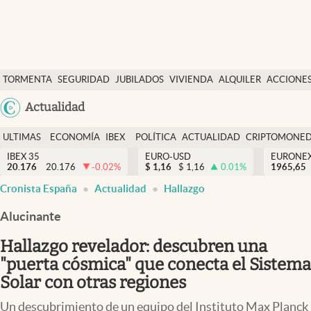
Últimas Noticias
TORMENTA
SEGURIDAD
JUBILADOS
VIVIENDA
ALQUILER
ACCIONE
Economía y finanzas
SOCIAL
Argentina
Actualidad
Política
España
Actualidad
ULTIMAS
ECONOMÍA
IBEX
POLÍTICA
ACTUALIDAD
CRIPTOMONE
México
NOTICIAS
Y
Y
IBEX 35
EURO-USD
EURONE
Criptomonedas
20.176
20.176
-0.02
%
$
1,16
$
1,16
0.01
%
USA
1965,65
FINANZAS
EURO
Cronista España
Actualidad
Hallazgo
Colombia
España
Uruguay
Alucinante
Hallazgo revelador: descubren una
"puerta cósmica" que conecta el Sistema
Solar con otras regiones
Un descubrimiento de un equipo del Instituto Max Planck