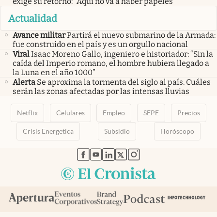
exige su retorno: “Aquí no va a haber papeles”
Actualidad
Avance militar
Partirá el nuevo submarino de la Armada:
fue construido en el país y es un orgullo nacional
Viral
Isaac Moreno Gallo, ingeniero e historiador: “Sin la
caída del Imperio romano, el hombre hubiera llegado a
la Luna en el año 1000”
Alerta
Se aproxima la tormenta del siglo al país. Cuáles
serán las zonas afectadas por las intensas lluvias
Netflix
Celulares
Empleo
SEPE
Precios
Crisis Energetica
Subsidio
Horóscopo
abre en nueva pestaña
abre en nueva pestaña
abre en nueva pestaña
abre en nueva pestaña
abre en nueva pestaña