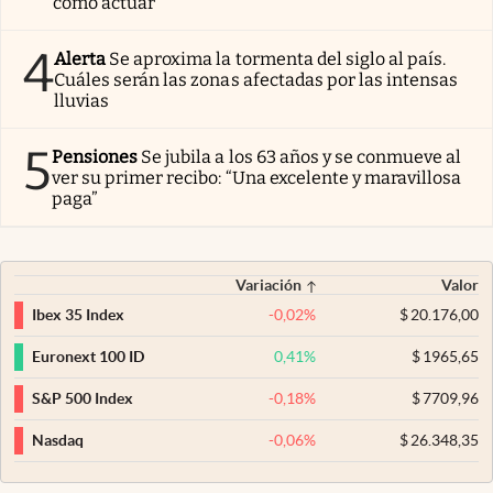
cómo actuar
4
Alerta
Se aproxima la tormenta del siglo al país.
Cuáles serán las zonas afectadas por las intensas
lluvias
5
Pensiones
Se jubila a los 63 años y se conmueve al
ver su primer recibo: “Una excelente y maravillosa
paga”
Variación
Valor
-0,02
%
$
20.176,00
Ibex 35 Index
0,41
%
$
1965,65
Euronext 100 ID
-0,18
%
$
7709,96
S&P 500 Index
-0,06
%
$
26.348,35
Nasdaq