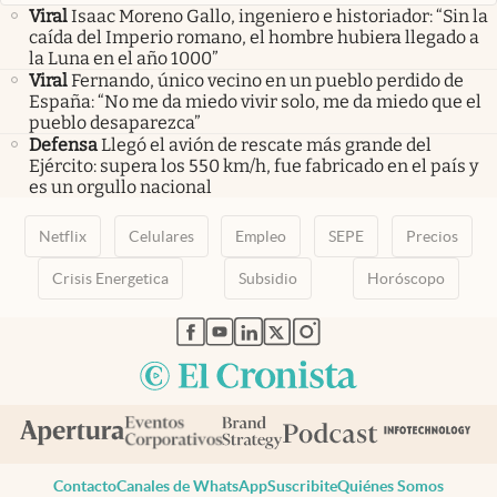
Viral
Isaac Moreno Gallo, ingeniero e historiador: “Sin la
caída del Imperio romano, el hombre hubiera llegado a
la Luna en el año 1000”
Viral
Fernando, único vecino en un pueblo perdido de
España: “No me da miedo vivir solo, me da miedo que el
pueblo desaparezca”
Defensa
Llegó el avión de rescate más grande del
Ejército: supera los 550 km/h, fue fabricado en el país y
es un orgullo nacional
Netflix
Celulares
Empleo
SEPE
Precios
Crisis Energetica
Subsidio
Horóscopo
abre en nueva pestaña
abre en nueva pestaña
abre en nueva pestaña
abre en nueva pestaña
abre en nueva pestaña
Contacto
Canales de WhatsApp
Suscribite
Quiénes Somos