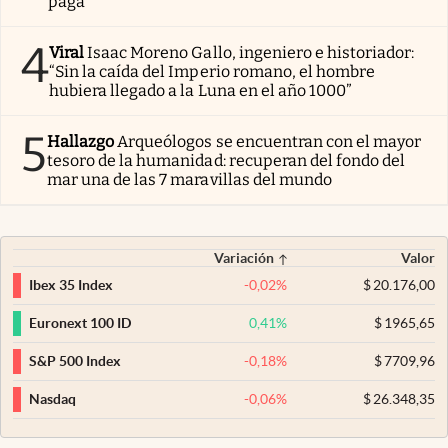
paga”
4
Viral
Isaac Moreno Gallo, ingeniero e historiador:
“Sin la caída del Imperio romano, el hombre
hubiera llegado a la Luna en el año 1000”
5
Hallazgo
Arqueólogos se encuentran con el mayor
tesoro de la humanidad: recuperan del fondo del
mar una de las 7 maravillas del mundo
Variación
Valor
-0,02
%
$
20.176,00
Ibex 35 Index
0,41
%
$
1965,65
Euronext 100 ID
-0,18
%
$
7709,96
S&P 500 Index
-0,06
%
$
26.348,35
Nasdaq