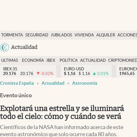
Últimas Noticias
TORMENTA
SEGURIDAD
JUBILADOS
VIVIENDA
ALQUILER
ACCIONE
Economía y finanzas
SOCIAL
Argentina
Actualidad
Política
España
Actualidad
ULTIMAS
ECONOMÍA
IBEX
POLÍTICA
ACTUALIDAD
CRIPTOMONE
México
NOTICIAS
Y
Y
IBEX 35
EURO-USD
EURONE
Criptomonedas
20.176
20.176
-0.02
%
$
1,16
$
1,16
0.01
%
USA
1965,65
FINANZAS
EURO
Cronista España
Actualidad
Astronomía
Colombia
España
Uruguay
Evento único
Explotará una estrella y se iluminará
todo el cielo: cómo y cuándo se verá
Científicos de la NASA han informado acerca de este
evento astronómico que solo ocurre cada 80 años.