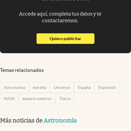
Accede aquí, completa tus datos y te
contactaremos.
abre en nueva pestaña
Quiero publicitar
Temas relacionados
Astronomía
estrella
Universo
España
Explosión
NASA
espacio exterior
Tierra
Más noticias de
Astronomía